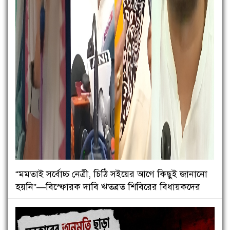
“মমতাই সর্বোচ্চ নেত্রী, চিঠি সইয়ের আগে কিছুই জানানো
হয়নি”—বিস্ফোরক দাবি ঋতব্রত শিবিরের বিধায়কদের