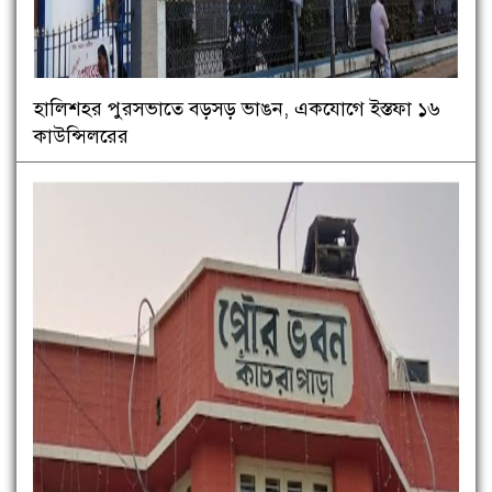
হালিশহর পুরসভাতে বড়সড় ভাঙন, একযোগে ইস্তফা ১৬
কাউন্সিলরের