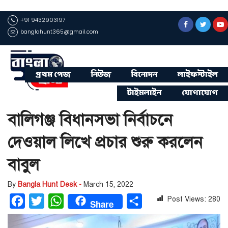
+91 9432903197
banglahunt365@gmail.com
প্রথম পেজ
নিউজ
বিনোদন
লাইফস্টাইল
টাইমলাইন
যোগাযোগ
বালিগঞ্জ বিধানসভা নির্বাচনে
দেওয়াল লিখে প্রচার শুরু করলেন
বাবুল
By
Bangla Hunt Desk -
March 15, 2022
Post Views:
280
Facebook
Twitter
WhatsApp
Share
Share