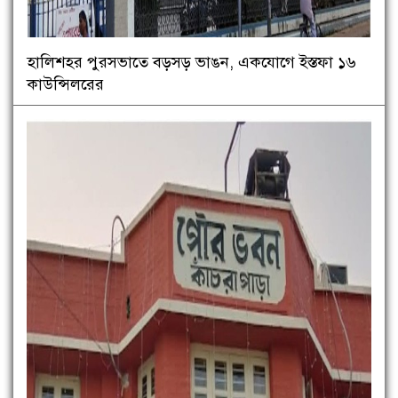
হালিশহর পুরসভাতে বড়সড় ভাঙন, একযোগে ইস্তফা ১৬
কাউন্সিলরের