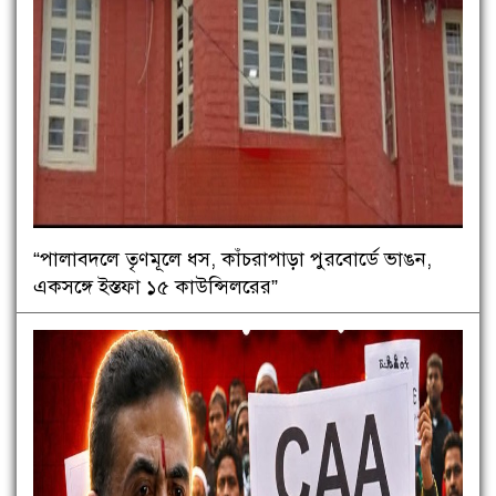
“পালাবদলে তৃণমূলে ধস, কাঁচরাপাড়া পুরবোর্ডে ভাঙন,
একসঙ্গে ইস্তফা ১৫ কাউন্সিলরের”