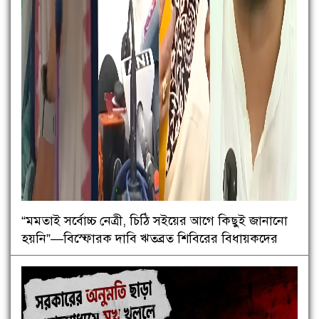
“মমতাই সর্বোচ্চ নেত্রী, চিঠি সইয়ের আগে কিছুই জানানো
হয়নি”—বিস্ফোরক দাবি ঋতব্রত শিবিরের বিধায়কদের