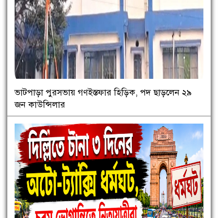
ভাটপাড়া পুরসভায় গণইস্তফার হিড়িক, পদ ছাড়লেন ২৯
জন কাউন্সিলার