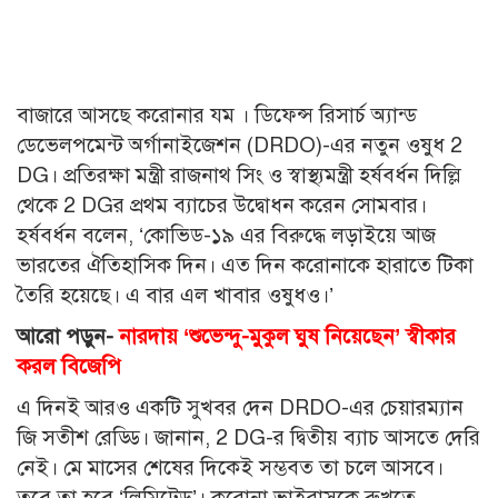
বাজারে আসছে করোনার যম । ডিফেন্স রিসার্চ অ্যান্ড
ডেভেলপমেন্ট অর্গানাইজেশন (DRDO)-এর নতুন ওষুধ 2
DG। প্রতিরক্ষা মন্ত্রী রাজনাথ সিং ও স্বাস্থ্যমন্ত্রী হর্ষবর্ধন দিল্লি
থেকে 2 DGর প্রথম ব্যাচের উদ্বোধন করেন সোমবার।
হর্ষবর্ধন বলেন, ‘কোভিড-১৯ এর বিরুদ্ধে লড়াইয়ে আজ
ভারতের ঐতিহাসিক দিন। এত দিন করোনাকে হারাতে টিকা
তৈরি হয়েছে। এ বার এল খাবার ওষুধও।’
আরো পড়ুন-
নারদায় ‘শুভেন্দু-মুকুল ঘুষ নিয়েছেন’ স্বীকার
করল বিজেপি
এ দিনই আরও একটি সুখবর দেন DRDO-এর চেয়ারম্যান
জি সতীশ রেড্ডি। জানান, 2 DG-র দ্বিতীয় ব্যাচ আসতে দেরি
নেই। মে মাসের শেষের দিকেই সম্ভবত তা চলে আসবে।
তবে তা হবে ‘লিমিটেড’। করোনা ভাইরাসকে রুখতে