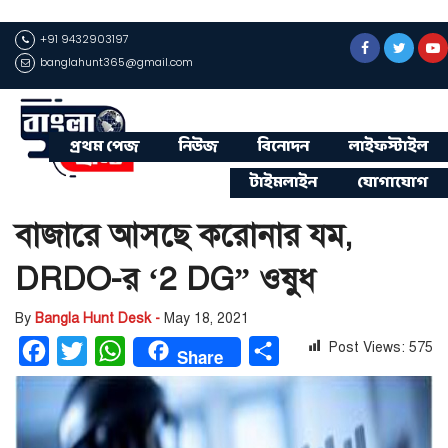
+91 9432903197
banglahunt365@gmail.com
প্রথম পেজ
নিউজ
বিনোদন
লাইফস্টাইল
টাইমলাইন
যোগাযোগ
বাজারে আসছে করোনার যম,
DRDO-র ‘2 DG” ওষুধ
By
Bangla Hunt Desk -
May 18, 2021
Post Views:
575
Facebook
Twitter
WhatsApp
Share
Share