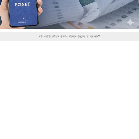
কাল ভোটার তালিকা প্রকাশ! কীভাবে খুঁজবেন আপনার নাম?