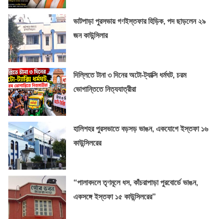
ভাটপাড়া পুরসভায় গণইস্তফার হিড়িক, পদ ছাড়লেন ২৯
জন কাউন্সিলার
দিল্লিতে টানা ৩ দিনের অটো-ট্যাক্সি ধর্মঘট, চরম
ভোগান্তিতে নিত্যযাত্রীরা
হালিশহর পুরসভাতে বড়সড় ভাঙন, একযোগে ইস্তফা ১৬
কাউন্সিলরের
“পালাবদলে তৃণমূলে ধস, কাঁচরাপাড়া পুরবোর্ডে ভাঙন,
একসঙ্গে ইস্তফা ১৫ কাউন্সিলরের”