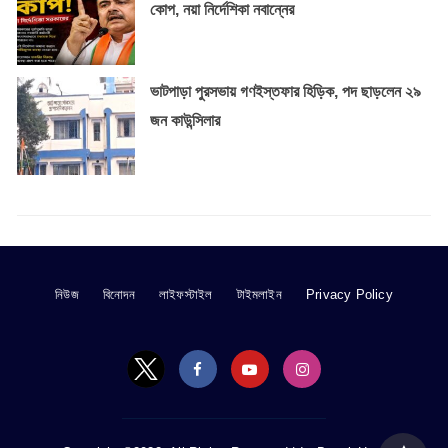
কোপ, নয়া নির্দেশিকা নবান্নের
ভাটপাড়া পুরসভায় গণইস্তফার হিড়িক, পদ ছাড়লেন ২৯
জন কাউন্সিলার
নিউজ
বিনোদন
লাইফস্টাইল
টাইমলাইন
Privacy Policy