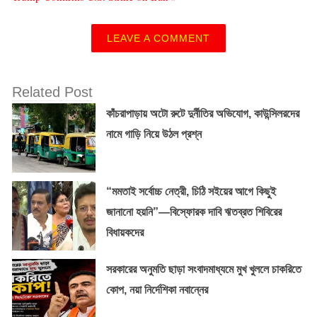
LEAVE A COMMENT
Related Post
কাঁচরাপাড়ায় অটো রুটে দুর্নীতির অভিযোগ, কাউন্সিলরদের
নামে গাড়ি নিয়ে উঠল প্রশ্ন
“মমতাই সর্বোচ্চ নেত্রী, চিঠি সইয়ের আগে কিছুই
জানানো হয়নি”—বিস্ফোরক দাবি ঋতব্রত শিবিরের
বিধায়কদের
সরকারের অনুমতি ছাড়া সংবাদমাধ্যমে মুখ খুললে চাকরিতে
কোপ, নয়া নির্দেশিকা নবান্নের