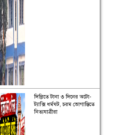
দিল্লিতে টানা ৩ দিনের অটো-
ট্যাক্সি ধর্মঘট, চরম ভোগান্তিতে
নিত্যযাত্রীরা