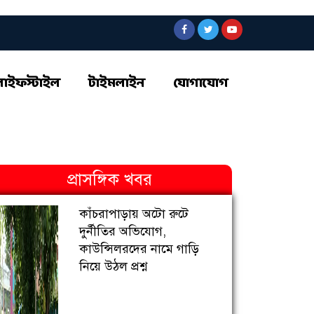
লাইফস্টাইল
টাইমলাইন
যোগাযোগ
প্রাসঙ্গিক খবর
কাঁচরাপাড়ায় অটো রুটে
দুর্নীতির অভিযোগ,
কাউন্সিলরদের নামে গাড়ি
নিয়ে উঠল প্রশ্ন