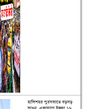
হালিশহর পুরসভাতে বড়সড়
ভাঙন, একযোগে ইস্তফা ১৬