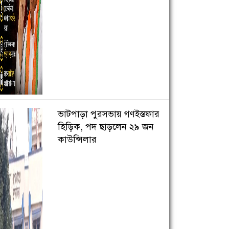
ভাটপাড়া পুরসভায় গণইস্তফার
হিড়িক, পদ ছাড়লেন ২৯ জন
কাউন্সিলার