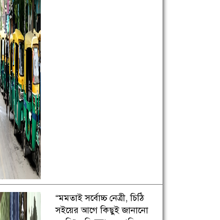
“মমতাই সর্বোচ্চ নেত্রী, চিঠি
সইয়ের আগে কিছুই জানানো