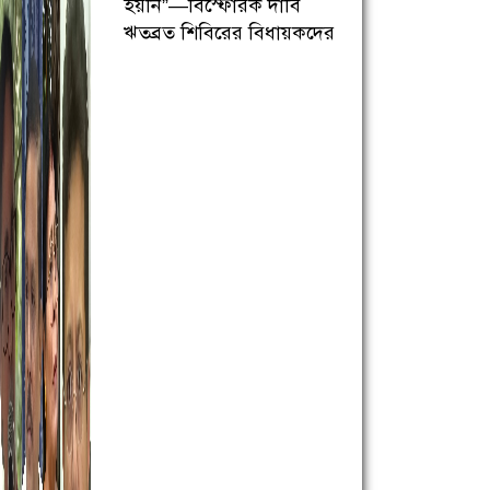
হয়নি”—বিস্ফোরক দাবি
ঋতব্রত শিবিরের বিধায়কদের