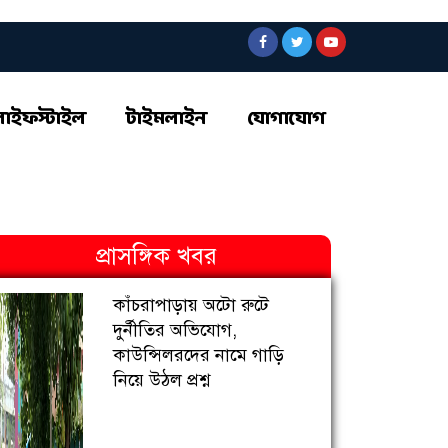
লাইফস্টাইল
টাইমলাইন
যোগাযোগ
প্রাসঙ্গিক খবর
কাঁচরাপাড়ায় অটো রুটে
দুর্নীতির অভিযোগ,
কাউন্সিলরদের নামে গাড়ি
নিয়ে উঠল প্রশ্ন