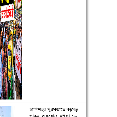
হালিশহর পুরসভাতে বড়সড়
ভাঙন, একযোগে ইস্তফা ১৬