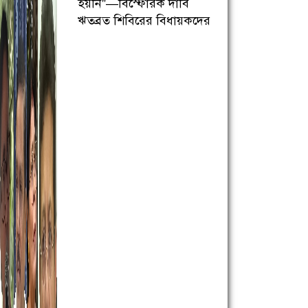
হয়নি”—বিস্ফোরক দাবি
ঋতব্রত শিবিরের বিধায়কদের