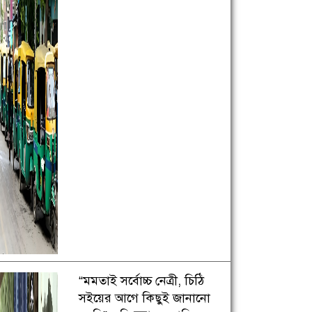
“মমতাই সর্বোচ্চ নেত্রী, চিঠি
সইয়ের আগে কিছুই জানানো