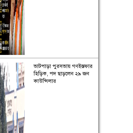
ভাটপাড়া পুরসভায় গণইস্তফার
হিড়িক, পদ ছাড়লেন ২৯ জন
কাউন্সিলার