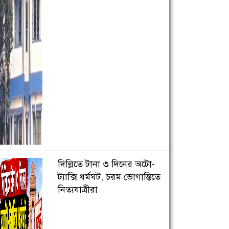
দিল্লিতে টানা ৩ দিনের অটো-
ট্যাক্সি ধর্মঘট, চরম ভোগান্তিতে
নিত্যযাত্রীরা