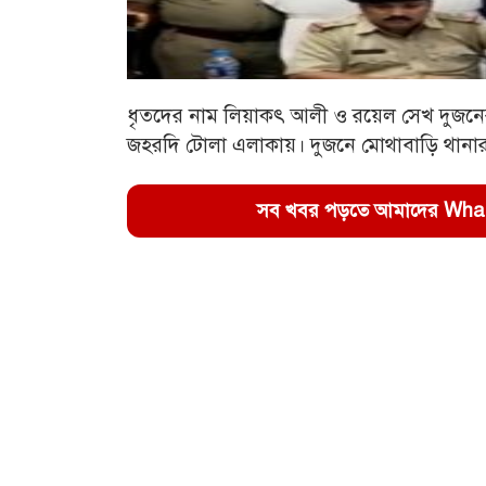
ধৃতদের নাম লিয়াকৎ আলী ও রয়েল সেখ দুজন
জহরদি টোলা এলাকায়। দুজনে মোথাবাড়ি থানার 
সব খবর পড়তে আমাদের WhatsA