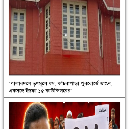
“পালাবদলে তৃণমূলে ধস, কাঁচরাপাড়া পুরবোর্ডে ভাঙন,
একসঙ্গে ইস্তফা ১৫ কাউন্সিলরের”