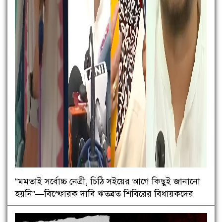
“মমতাই সর্বোচ্চ নেত্রী, চিঠি সইয়ের আগে কিছুই জানানো
হয়নি”—বিস্ফোরক দাবি ঋতব্রত শিবিরের বিধায়কদের