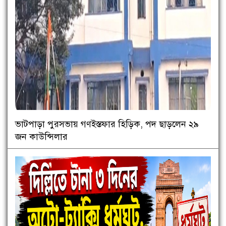
ভাটপাড়া পুরসভায় গণইস্তফার হিড়িক, পদ ছাড়লেন ২৯
জন কাউন্সিলার