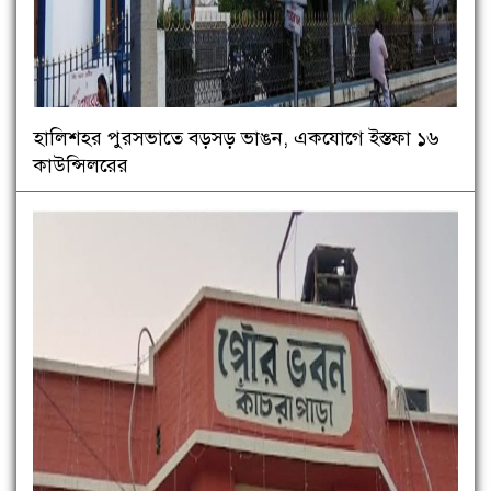
হালিশহর পুরসভাতে বড়সড় ভাঙন, একযোগে ইস্তফা ১৬
কাউন্সিলরের