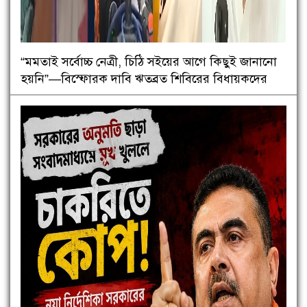
“মমতাই সর্বোচ্চ নেত্রী, চিঠি সইয়ের আগে কিছুই জানানো
হয়নি”—বিস্ফোরক দাবি ঋতব্রত শিবিরের বিধায়কদের