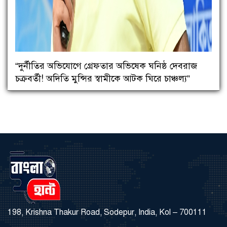
“দুর্নীতির অভিযোগে গ্রেফতার অভিষেক ঘনিষ্ঠ দেবরাজ
চক্রবর্তী! অদিতি মুন্সির স্বামীকে আটক ঘিরে চাঞ্চল্য”
198, Krishna Thakur Road, Sodepur, India, Kol – 700111