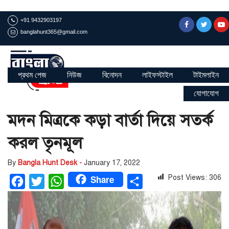
+91 9432903197
banglahunt365@gmail.com
প্রথম পেজ
নিউজ
বিনোদন
লাইফস্টাইল
টাইমলাইন
যোগাযোগ
মদন মিত্রকে কড়া বার্তা দিয়ে সতর্ক
করল তৃনমূল
By
Bangla Hunt Desk -
January 17, 2022
Share
Post Views:
306
Facebook
Twitter
WhatsApp
Share