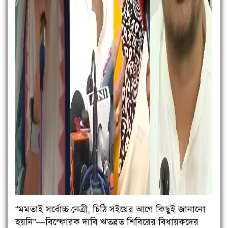
“মমতাই সর্বোচ্চ নেত্রী, চিঠি সইয়ের আগে কিছুই জানানো
হয়নি”—বিস্ফোরক দাবি ঋতব্রত শিবিরের বিধায়কদের