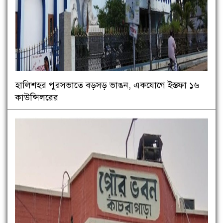
হালিশহর পুরসভাতে বড়সড় ভাঙন, একযোগে ইস্তফা ১৬
কাউন্সিলরের