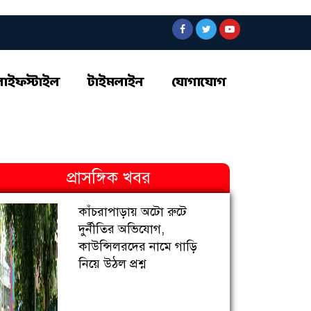
লাইফস্টাইল
টাইমলাইন
যোগাযোগ
প্রাসঙ্গিক খবর
কাঁচরাপাড়ায় অটো রুটে
দুর্নীতির অভিযোগ,
কাউন্সিলরদের নামে গাড়ি
নিয়ে উঠল প্রশ্ন