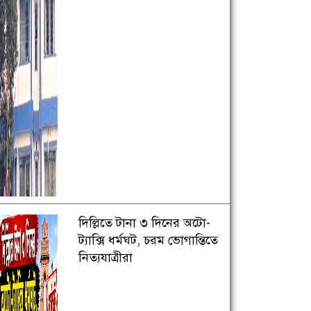
দিল্লিতে টানা ৩ দিনের অটো-
ট্যাক্সি ধর্মঘট, চরম ভোগান্তিতে
নিত্যযাত্রীরা