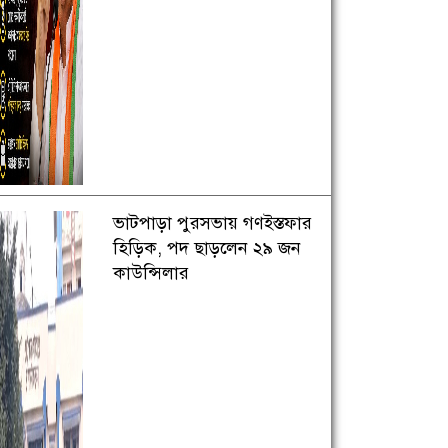
ভাটপাড়া পুরসভায় গণইস্তফার
হিড়িক, পদ ছাড়লেন ২৯ জন
কাউন্সিলার