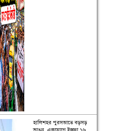
হালিশহর পুরসভাতে বড়সড়
ভাঙন, একযোগে ইস্তফা ১৬