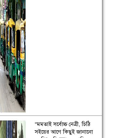
“মমতাই সর্বোচ্চ নেত্রী, চিঠি
সইয়ের আগে কিছুই জানানো