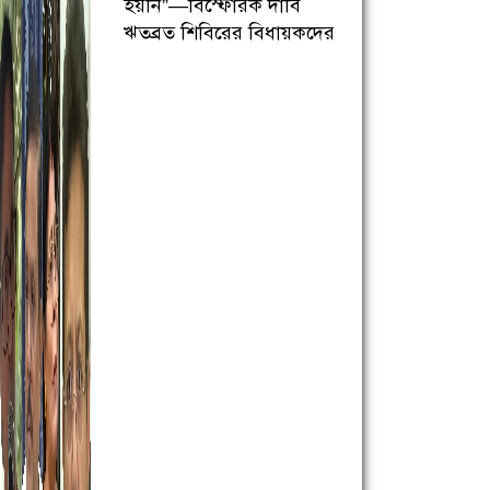
হয়নি”—বিস্ফোরক দাবি
ঋতব্রত শিবিরের বিধায়কদের