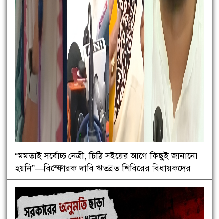
“মমতাই সর্বোচ্চ নেত্রী, চিঠি সইয়ের আগে কিছুই জানানো
হয়নি”—বিস্ফোরক দাবি ঋতব্রত শিবিরের বিধায়কদের