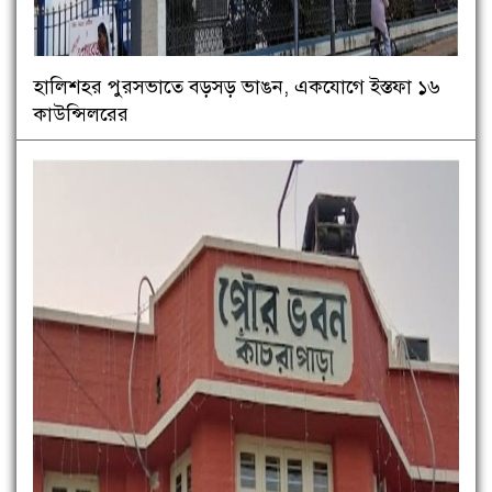
হালিশহর পুরসভাতে বড়সড় ভাঙন, একযোগে ইস্তফা ১৬
কাউন্সিলরের