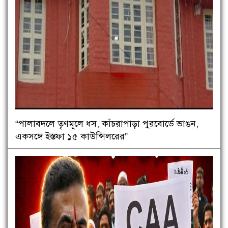
“পালাবদলে তৃণমূলে ধস, কাঁচরাপাড়া পুরবোর্ডে ভাঙন,
একসঙ্গে ইস্তফা ১৫ কাউন্সিলরের”