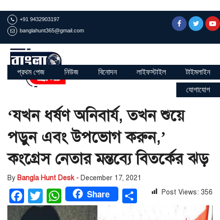
+91 9432903197
banglahunt365@gmail.com
প্রথম পেজ
নিউজ
বিনোদন
লাইফস্টাইল
টাইমলাইন
যোগাযোগ
‘যখন ধর্ষণ অনিবার্য, তখন শুয়ে
পড়ুন এবং উপভোগ করুন,’
কংগ্রেস নেতার মন্তব্যে বিতর্কের ঝড়
By
Bangla Hunt Desk -
December 17, 2021
Share
Post Views:
356
Facebook
Twitter
WhatsApp
Share