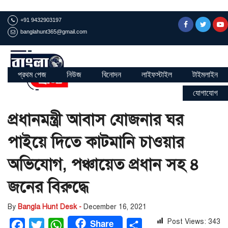
+91 9432903197
banglahunt365@gmail.com
প্রথম পেজ
নিউজ
বিনোদন
লাইফস্টাইল
টাইমলাইন
যোগাযোগ
প্রধানমন্ত্রী আবাস যোজনার ঘর
পাইয়ে দিতে কাটমানি চাওয়ার
অভিযোগ, পঞ্চায়েত প্রধান সহ ৪
জনের বিরুদ্ধে
By
Bangla Hunt Desk -
December 16, 2021
Share
Post Views:
343