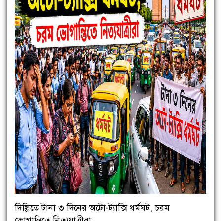
দিল্লিতে টানা ৩ দিনের অটো-ট্যাক্সি ধর্মঘট, চরম
ভোগান্তিতে নিত্যযাত্রীরা