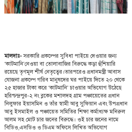
মালদাঃ-
সরকারি প্রকল্পের সুবিধা পাইয়ে দেওয়ার জন্য
‘কাটমানি’নেওয়া বা তোলাবাজির বিরুদ্ধে কড়া হুঁশিয়ারি
রয়েছে তৃণমূল শীর্ষ নেতৃত্বের।তারপরেও প্রধানমন্ত্রী আবাস
যোজনা প্রকল্পে গরিব মানুষদের ঘর পাইয়ে দিতে ২০ থেকে
২৫ হাজার টাকা করে ‘কাটমানি’ চাওয়ার অভিযোগ উঠেছে
হরিশ্চন্দ্রপুর-২ নং ব্লকের মশালদহ গ্রাম পঞ্চায়েতের প্রধান
নিলুফার ইয়াসমিন ও তাঁর স্বামী আবু সুফিয়ান এবং উপপ্রধান
আবু ইসমাইল ও পঞ্চায়েত সমিতির শিক্ষা কর্মাধ্যক্ষ মনিরুল
আলম সহ মোট চার জনের বিরুদ্ধে। ওই চার জনের নামে
বিডিও,এসডিও ও ডিএম অফিসে লিখিত অভিযোগ