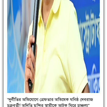
“দুর্নীতির অভিযোগে গ্রেফতার অভিষেক ঘনিষ্ঠ দেবরাজ
চক্রবর্তী! অদিতি মুন্সির স্বামীকে আটক ঘিরে চাঞ্চল্য”