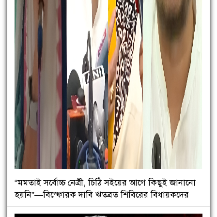
“মমতাই সর্বোচ্চ নেত্রী, চিঠি সইয়ের আগে কিছুই জানানো
হয়নি”—বিস্ফোরক দাবি ঋতব্রত শিবিরের বিধায়কদের