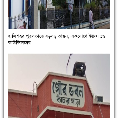
হালিশহর পুরসভাতে বড়সড় ভাঙন, একযোগে ইস্তফা ১৬
কাউন্সিলরের