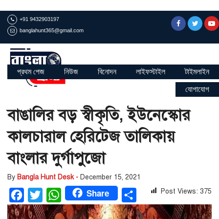
+91 9432903197
banglahunt365@gmail.com
প্রথম পেজ
নিউজ
বিনোদন
লাইফস্টাইল
টাইমলাইন
যোগাযোগ
বাঙালির বড় স্বীকৃতি, ইউনেস্কোর
কালচারাল হেরিটেজ তালিকায়
বাংলার দুর্গাপুজো
By
Bangla Hunt Desk -
December 15, 2021
Share
Post Views:
375
Facebook
Twitter
WhatsApp
Share