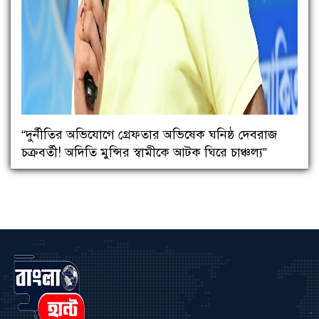
“দুর্নীতির অভিযোগে গ্রেফতার অভিষেক ঘনিষ্ঠ দেবরাজ
চক্রবর্তী! অদিতি মুন্সির স্বামীকে আটক ঘিরে চাঞ্চল্য”