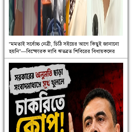
“মমতাই সর্বোচ্চ নেত্রী, চিঠি সইয়ের আগে কিছুই জানানো
হয়নি”—বিস্ফোরক দাবি ঋতব্রত শিবিরের বিধায়কদের