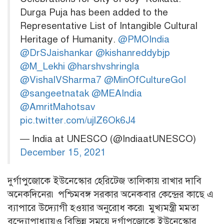
Durga Puja has been added to the
Representative List of Intangible Cultural
Heritage of Humanity.
@PMOIndia
@DrSJaishankar
@kishanreddybjp
@M_Lekhi
@harshvshringla
@VishalVSharma7
@MinOfCultureGoI
@sangeetnatak
@MEAIndia
@AmritMahotsav
pic.twitter.com/ujlZ6Ok6J4
— India at UNESCO (@IndiaatUNESCO)
December 15, 2021
দুর্গাপুজোকে ইউনেস্কোর হেরিটেজ তালিকায় রাখার দাবি
অনেকদিনের৷ পশ্চিমবঙ্গ সরকার অনেকবার কেন্দ্রের কাছে এ
ব্যাপারে উদ্যোগী হওয়ার অনুরোধ করে৷ মুখ্যমন্ত্রী মমতা
বন্দ্যোপাধ্যায়ও বিভিন্ন সময়ে দুর্গাপুজোকে ইউনেস্কোর