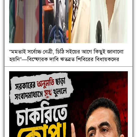
“মমতাই সর্বোচ্চ নেত্রী, চিঠি সইয়ের আগে কিছুই জানানো
হয়নি”—বিস্ফোরক দাবি ঋতব্রত শিবিরের বিধায়কদের