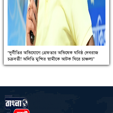
“দুর্নীতির অভিযোগে গ্রেফতার অভিষেক ঘনিষ্ঠ দেবরাজ
চক্রবর্তী! অদিতি মুন্সির স্বামীকে আটক ঘিরে চাঞ্চল্য”