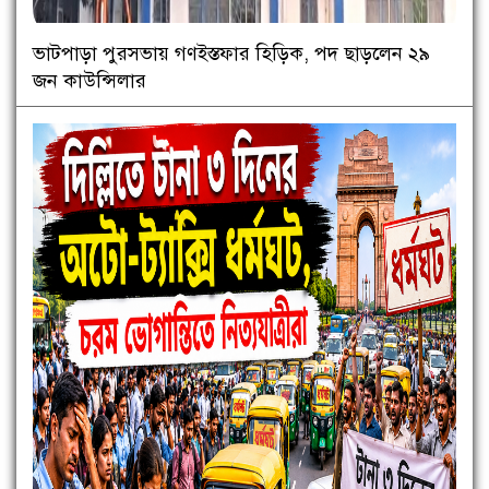
ভাটপাড়া পুরসভায় গণইস্তফার হিড়িক, পদ ছাড়লেন ২৯
জন কাউন্সিলার