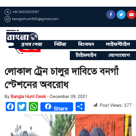
+91 9432903197
banglahunt365@gmail.com
প্রথম পেজ
নিউজ
বিনোদন
লাইফস্টাইল
টাইমলাইন
যোগাযোগ
লোকাল ট্রেন চালুর দাবিতে বনগাঁ
স্টেশনের অবরোধ
By
Bangla Hunt Desk -
December 09, 2021
Post Views:
277
Facebook
Twitter
WhatsApp
Share
Share