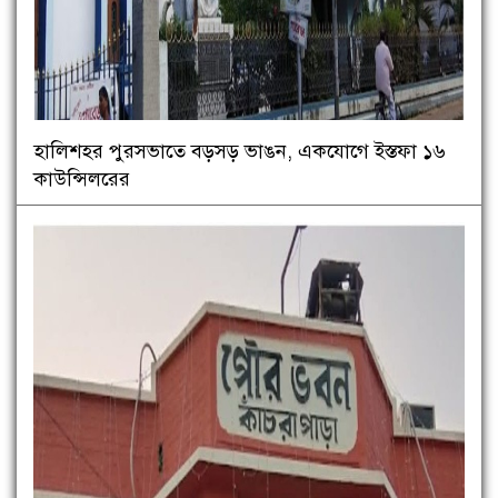
হালিশহর পুরসভাতে বড়সড় ভাঙন, একযোগে ইস্তফা ১৬
কাউন্সিলরের