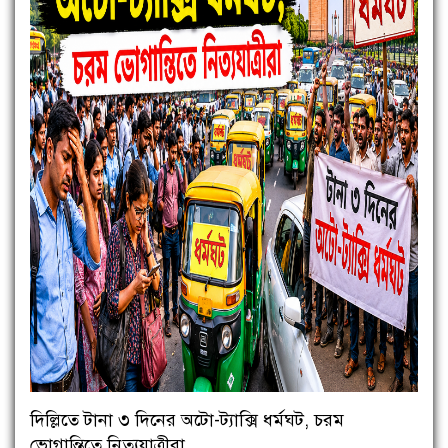
দিল্লিতে টানা ৩ দিনের অটো-ট্যাক্সি ধর্মঘট, চরম
ভোগান্তিতে নিত্যযাত্রীরা