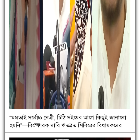
“মমতাই সর্বোচ্চ নেত্রী, চিঠি সইয়ের আগে কিছুই জানানো
হয়নি”—বিস্ফোরক দাবি ঋতব্রত শিবিরের বিধায়কদের