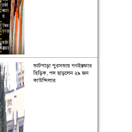
ভাটপাড়া পুরসভায় গণইস্তফার
হিড়িক, পদ ছাড়লেন ২৯ জন
কাউন্সিলার