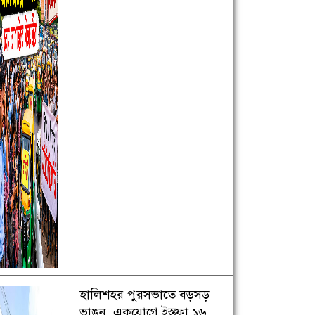
হালিশহর পুরসভাতে বড়সড়
ভাঙন, একযোগে ইস্তফা ১৬