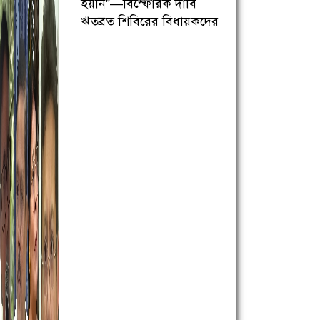
হয়নি”—বিস্ফোরক দাবি
ঋতব্রত শিবিরের বিধায়কদের