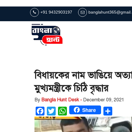
+91 9432903197
banglahunt365@gmail
বিধায়কের নাম ভাঙিয়ে অত্যা
মুখ্যমন্ত্রীকে চিঠি বৃদ্ধার
By
Bangla Hunt Desk -
December 09, 2021
Share
Facebook
Twitter
WhatsApp
Share