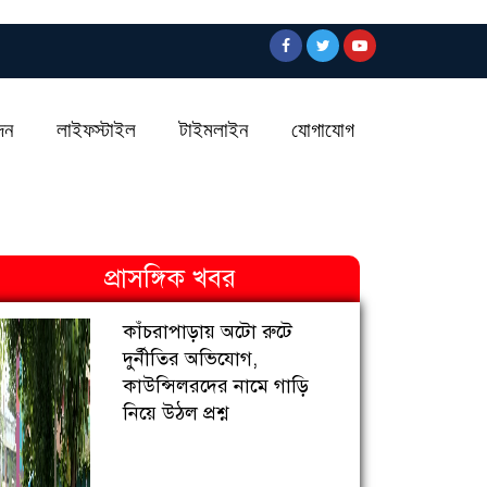
দন
লাইফস্টাইল
টাইমলাইন
যোগাযোগ
প্রাসঙ্গিক খবর
কাঁচরাপাড়ায় অটো রুটে
দুর্নীতির অভিযোগ,
কাউন্সিলরদের নামে গাড়ি
নিয়ে উঠল প্রশ্ন