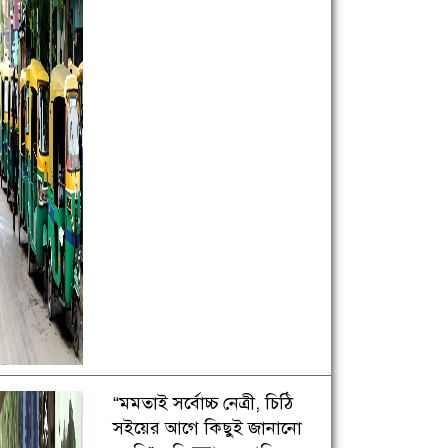
“মমতাই সর্বোচ্চ নেত্রী, চিঠি
সইয়ের আগে কিছুই জানানো