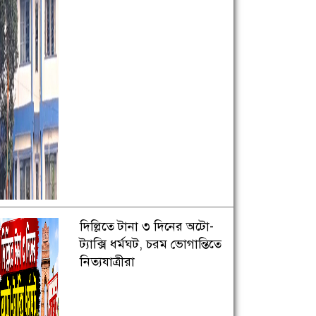
দিল্লিতে টানা ৩ দিনের অটো-
ট্যাক্সি ধর্মঘট, চরম ভোগান্তিতে
নিত্যযাত্রীরা