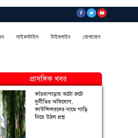
দন
লাইফস্টাইল
টাইমলাইন
যোগাযোগ
প্রাসঙ্গিক খবর
কাঁচরাপাড়ায় অটো রুটে
দুর্নীতির অভিযোগ,
কাউন্সিলরদের নামে গাড়ি
নিয়ে উঠল প্রশ্ন