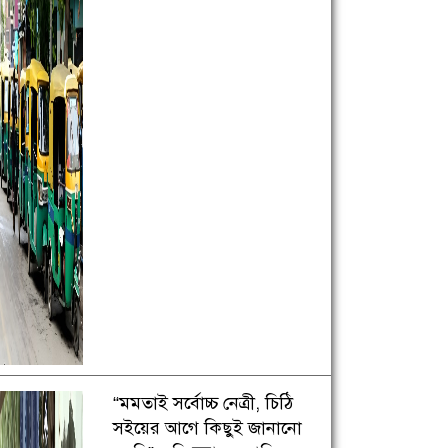
“মমতাই সর্বোচ্চ নেত্রী, চিঠি
সইয়ের আগে কিছুই জানানো