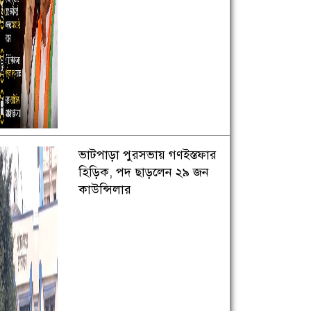
ভাটপাড়া পুরসভায় গণইস্তফার
হিড়িক, পদ ছাড়লেন ২৯ জন
কাউন্সিলার