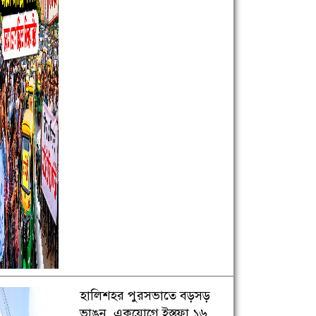
হালিশহর পুরসভাতে বড়সড়
ভাঙন, একযোগে ইস্তফা ১৬