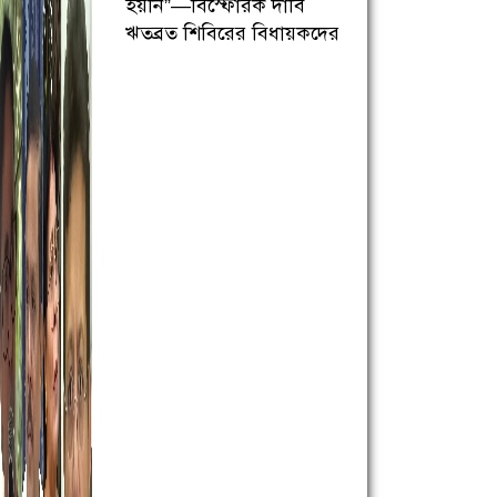
হয়নি”—বিস্ফোরক দাবি
ঋতব্রত শিবিরের বিধায়কদের