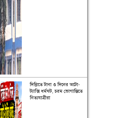
দিল্লিতে টানা ৩ দিনের অটো-
ট্যাক্সি ধর্মঘট, চরম ভোগান্তিতে
নিত্যযাত্রীরা