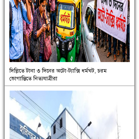
দিল্লিতে টানা ৩ দিনের অটো-ট্যাক্সি ধর্মঘট, চরম
ভোগান্তিতে নিত্যযাত্রীরা