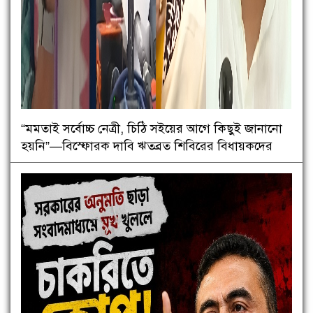
“মমতাই সর্বোচ্চ নেত্রী, চিঠি সইয়ের আগে কিছুই জানানো
হয়নি”—বিস্ফোরক দাবি ঋতব্রত শিবিরের বিধায়কদের