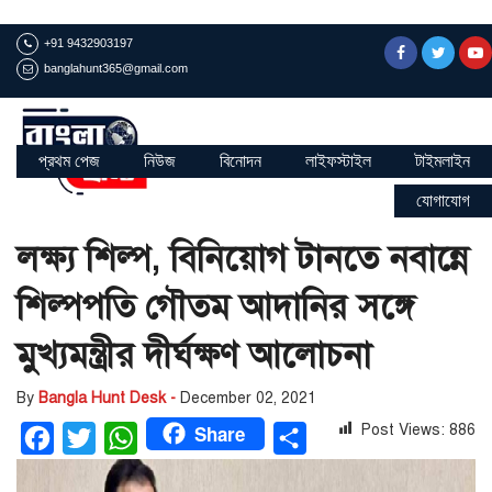
+91 9432903197
banglahunt365@gmail.com
প্রথম পেজ
নিউজ
বিনোদন
লাইফস্টাইল
টাইমলাইন
যোগাযোগ
লক্ষ্য শিল্প, বিনিয়োগ টানতে নবান্নে
শিল্পপতি গৌতম আদানির সঙ্গে
মুখ্যমন্ত্রীর দীর্ঘক্ষণ আলোচনা
By
Bangla Hunt Desk -
December 02, 2021
Share
Post Views:
886
Facebook
Twitter
WhatsApp
Share