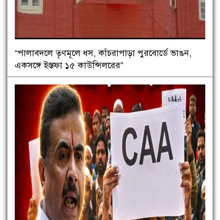
“পালাবদলে তৃণমূলে ধস, কাঁচরাপাড়া পুরবোর্ডে ভাঙন,
একসঙ্গে ইস্তফা ১৫ কাউন্সিলরের”