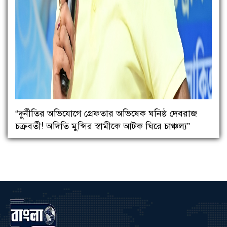
“দুর্নীতির অভিযোগে গ্রেফতার অভিষেক ঘনিষ্ঠ দেবরাজ
চক্রবর্তী! অদিতি মুন্সির স্বামীকে আটক ঘিরে চাঞ্চল্য”