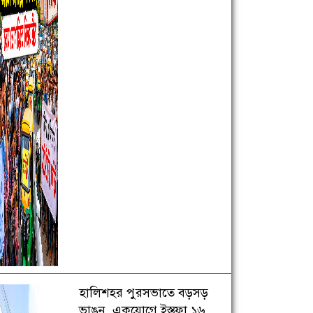
হালিশহর পুরসভাতে বড়সড়
ভাঙন, একযোগে ইস্তফা ১৬