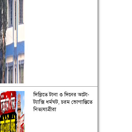
দিল্লিতে টানা ৩ দিনের অটো-
ট্যাক্সি ধর্মঘট, চরম ভোগান্তিতে
নিত্যযাত্রীরা