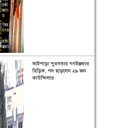
ভাটপাড়া পুরসভায় গণইস্তফার
হিড়িক, পদ ছাড়লেন ২৯ জন
কাউন্সিলার