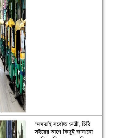
“মমতাই সর্বোচ্চ নেত্রী, চিঠি
সইয়ের আগে কিছুই জানানো