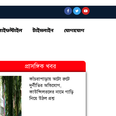
লাইফস্টাইল
টাইমলাইন
যোগাযোগ
প্রাসঙ্গিক খবর
কাঁচরাপাড়ায় অটো রুটে
দুর্নীতির অভিযোগ,
কাউন্সিলরদের নামে গাড়ি
নিয়ে উঠল প্রশ্ন