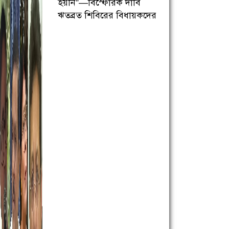
হয়নি”—বিস্ফোরক দাবি
ঋতব্রত শিবিরের বিধায়কদের