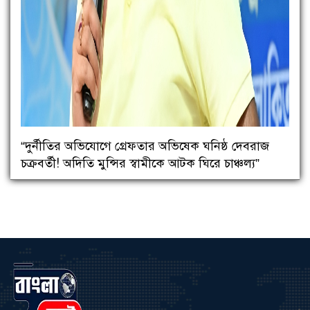
“দুর্নীতির অভিযোগে গ্রেফতার অভিষেক ঘনিষ্ঠ দেবরাজ
চক্রবর্তী! অদিতি মুন্সির স্বামীকে আটক ঘিরে চাঞ্চল্য”