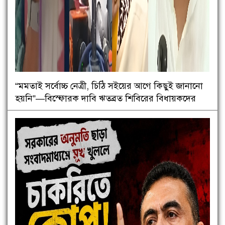
“মমতাই সর্বোচ্চ নেত্রী, চিঠি সইয়ের আগে কিছুই জানানো
হয়নি”—বিস্ফোরক দাবি ঋতব্রত শিবিরের বিধায়কদের