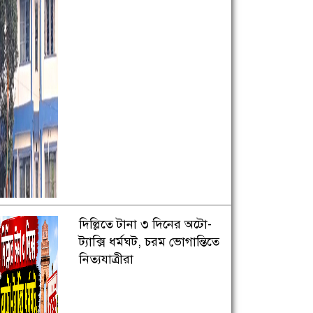
দিল্লিতে টানা ৩ দিনের অটো-
ট্যাক্সি ধর্মঘট, চরম ভোগান্তিতে
নিত্যযাত্রীরা