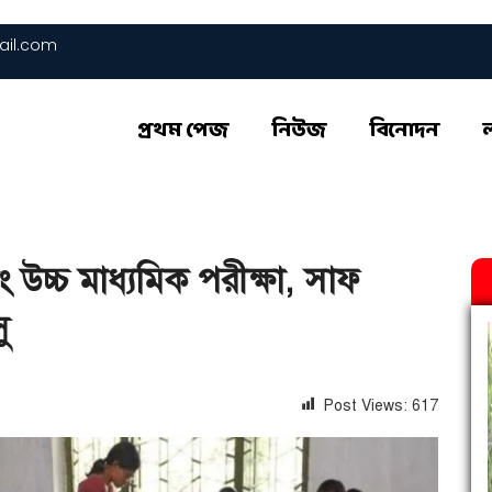
il.com
প্রথম পেজ
নিউজ
বিনোদন
 উচ্চ মাধ্যমিক পরীক্ষা, সাফ
ু
Post Views:
617