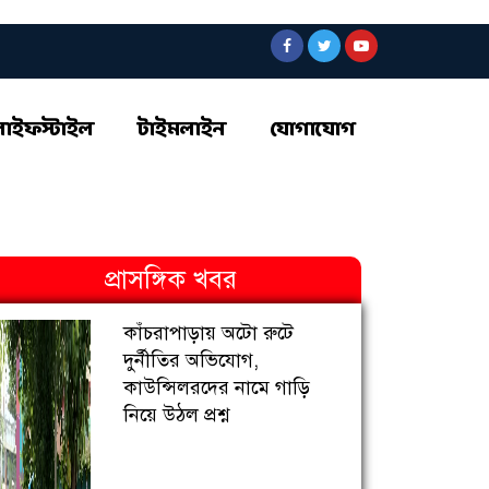
লাইফস্টাইল
টাইমলাইন
যোগাযোগ
প্রাসঙ্গিক খবর
কাঁচরাপাড়ায় অটো রুটে
দুর্নীতির অভিযোগ,
কাউন্সিলরদের নামে গাড়ি
নিয়ে উঠল প্রশ্ন