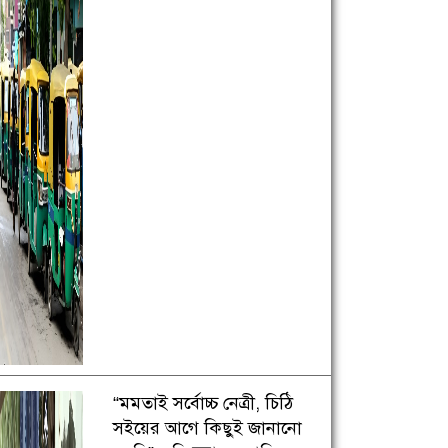
“মমতাই সর্বোচ্চ নেত্রী, চিঠি
সইয়ের আগে কিছুই জানানো