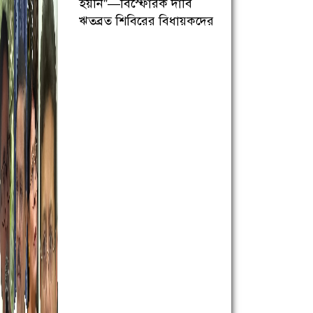
হয়নি”—বিস্ফোরক দাবি
ঋতব্রত শিবিরের বিধায়কদের