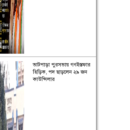
ভাটপাড়া পুরসভায় গণইস্তফার
হিড়িক, পদ ছাড়লেন ২৯ জন
কাউন্সিলার