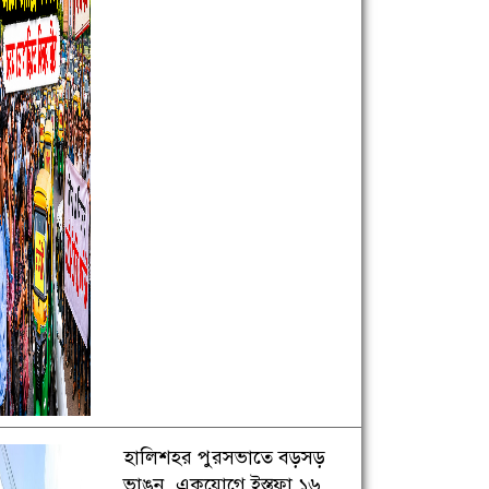
হালিশহর পুরসভাতে বড়সড়
ভাঙন, একযোগে ইস্তফা ১৬