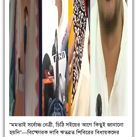
“মমতাই সর্বোচ্চ নেত্রী, চিঠি সইয়ের আগে কিছুই জানানো
হয়নি”—বিস্ফোরক দাবি ঋতব্রত শিবিরের বিধায়কদের