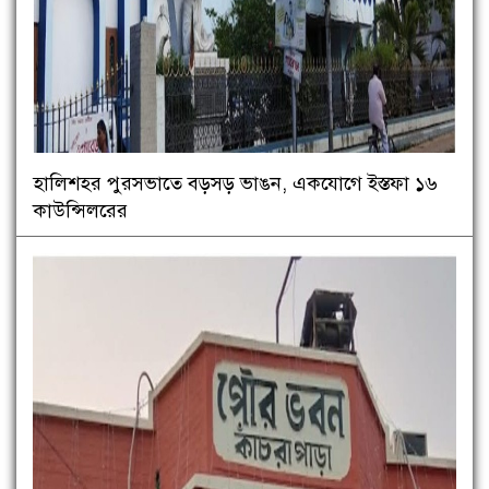
হালিশহর পুরসভাতে বড়সড় ভাঙন, একযোগে ইস্তফা ১৬
কাউন্সিলরের