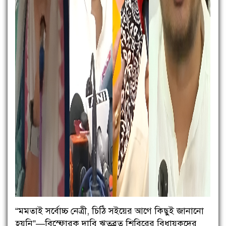
“মমতাই সর্বোচ্চ নেত্রী, চিঠি সইয়ের আগে কিছুই জানানো
হয়নি”—বিস্ফোরক দাবি ঋতব্রত শিবিরের বিধায়কদের