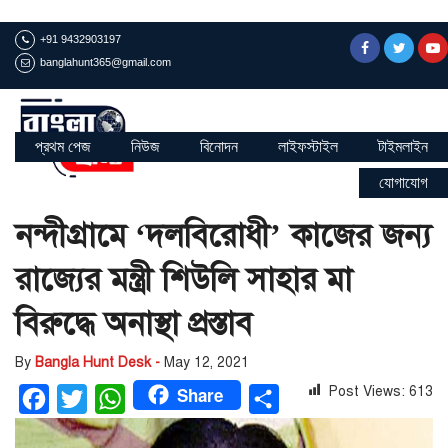
+91 9432903197
banglahunt365@gmail.com
প্রথম পেজ
নিউজ
বিনোদন
লাইফস্টাইল
টাইমলাইন
যোগাযোগ
নন্দীগ্রামে ‘দলবিরোধী’ কাজের জন্য
রাজ্যের মন্ত্রী শিউলি সাহার মা
বিরুদ্ধে অনাস্থা প্রস্তাব
By
Bangla Hunt Desk -
May 12, 2021
Share
Post Views:
613
Facebook
Twitter
WhatsApp
Share