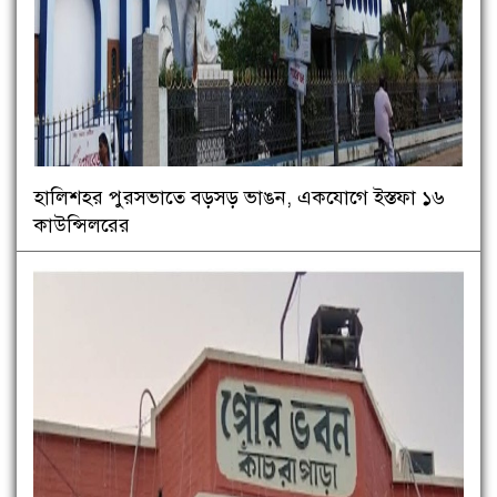
হালিশহর পুরসভাতে বড়সড় ভাঙন, একযোগে ইস্তফা ১৬
কাউন্সিলরের