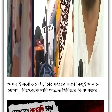
“মমতাই সর্বোচ্চ নেত্রী, চিঠি সইয়ের আগে কিছুই জানানো
হয়নি”—বিস্ফোরক দাবি ঋতব্রত শিবিরের বিধায়কদের