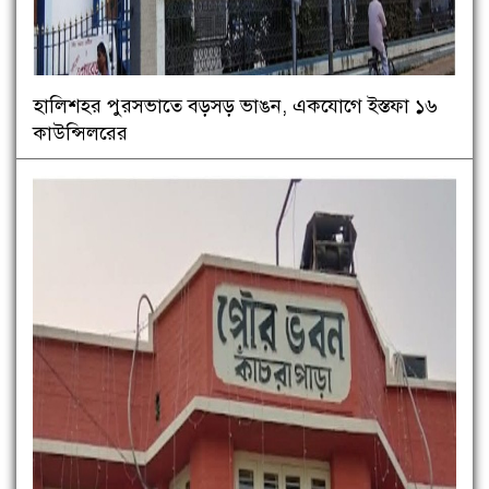
হালিশহর পুরসভাতে বড়সড় ভাঙন, একযোগে ইস্তফা ১৬
কাউন্সিলরের