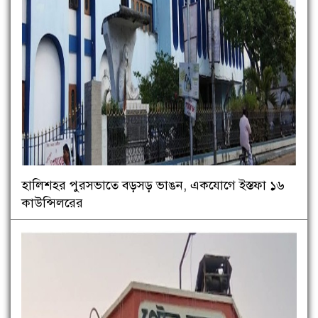
হালিশহর পুরসভাতে বড়সড় ভাঙন, একযোগে ইস্তফা ১৬
কাউন্সিলরের