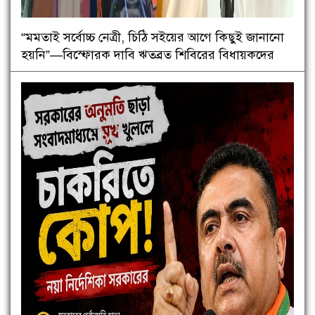
“মমতাই সর্বোচ্চ নেত্রী, চিঠি সইয়ের আগে কিছুই জানানো
হয়নি”—বিস্ফোরক দাবি ঋতব্রত শিবিরের বিধায়কদের