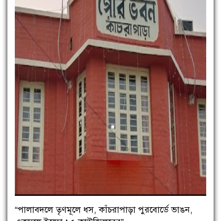
“পালাবদলে তৃণমূলে ধস, কাঁচরাপাড়া পুরবোর্ডে ভাঙন,