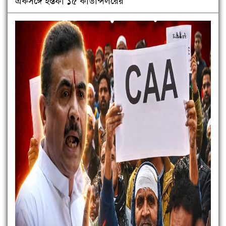
একসঙ্গে ইস্তফা ১৫ কাউন্সিলরের”