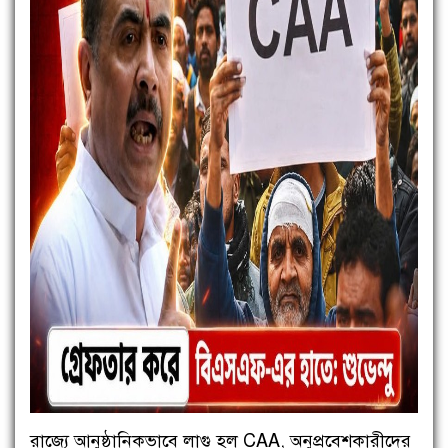
রাজ্যে আনুষ্ঠানিকভাবে লাগু হল CAA, অনুপ্রবেশকারীদের