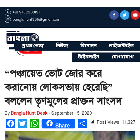
+91 9432903197
banglahunt365@gmail.com
প্রথম পেজ
নিউজ
বিনোদন
লাইফস্টাইল
টাইমলাইন
যোগাযোগ
“পঞ্চায়েত ভোট জোর করে
করানোয় লোকসভায় হেরেছি”
বললেন তৃণমূলের প্রাক্তন সাংসদ
By
Bangla Hunt Desk -
September 15, 2020
Post Views:
11,327
Facebook
Twitter
WhatsApp
Share
Share