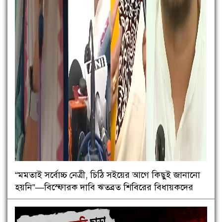
“মমতাই সর্বোচ্চ নেত্রী, চিঠি সইয়ের আগে কিছুই জানানো
হয়নি”—বিস্ফোরক দাবি ঋতব্রত শিবিরের বিধায়কদের