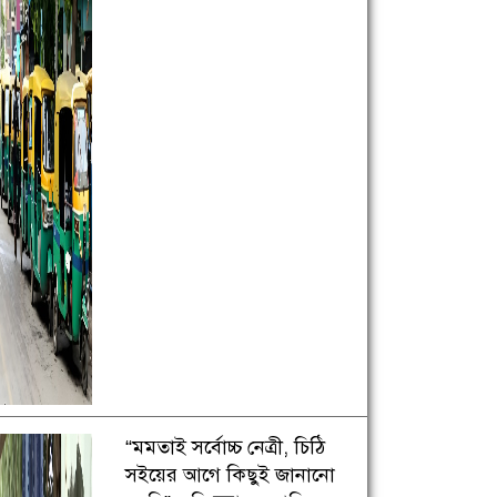
“মমতাই সর্বোচ্চ নেত্রী, চিঠি
সইয়ের আগে কিছুই জানানো