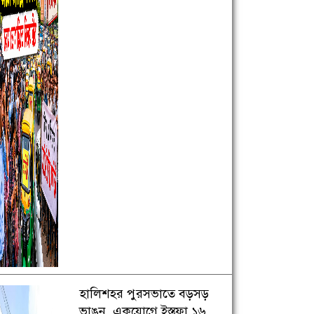
হালিশহর পুরসভাতে বড়সড়
ভাঙন, একযোগে ইস্তফা ১৬