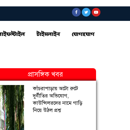
লাইফস্টাইল
টাইমলাইন
যোগাযোগ
প্রাসঙ্গিক খবর
কাঁচরাপাড়ায় অটো রুটে
দুর্নীতির অভিযোগ,
কাউন্সিলরদের নামে গাড়ি
নিয়ে উঠল প্রশ্ন