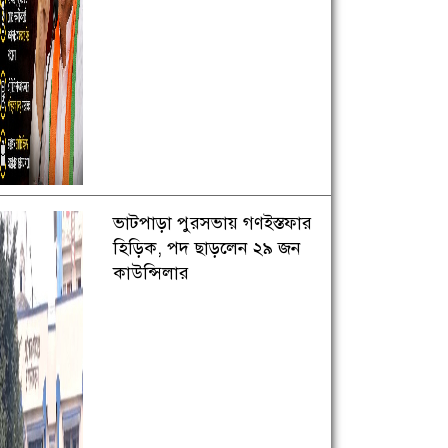
ভাটপাড়া পুরসভায় গণইস্তফার
হিড়িক, পদ ছাড়লেন ২৯ জন
কাউন্সিলার