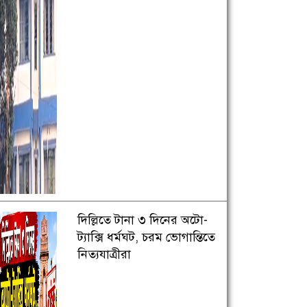
দিল্লিতে টানা ৩ দিনের অটো-
ট্যাক্সি ধর্মঘট, চরম ভোগান্তিতে
নিত্যযাত্রীরা