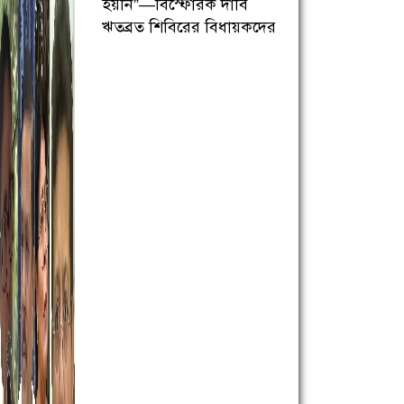
হয়নি”—বিস্ফোরক দাবি
ঋতব্রত শিবিরের বিধায়কদের