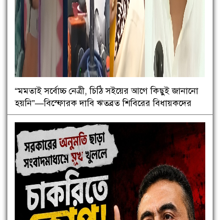
“মমতাই সর্বোচ্চ নেত্রী, চিঠি সইয়ের আগে কিছুই জানানো
হয়নি”—বিস্ফোরক দাবি ঋতব্রত শিবিরের বিধায়কদের