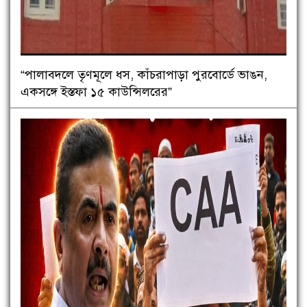
“পালাবদলে তৃণমূলে ধস, কাঁচরাপাড়া পুরবোর্ডে ভাঙন,
একসঙ্গে ইস্তফা ১৫ কাউন্সিলরের”