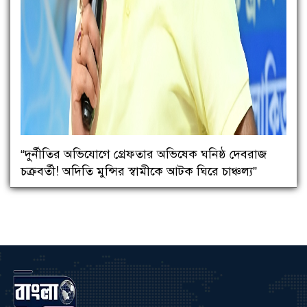
“দুর্নীতির অভিযোগে গ্রেফতার অভিষেক ঘনিষ্ঠ দেবরাজ
চক্রবর্তী! অদিতি মুন্সির স্বামীকে আটক ঘিরে চাঞ্চল্য”