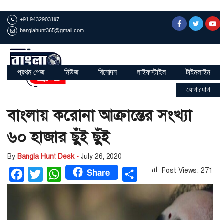
+91 9432903197
banglahunt365@gmail.com
প্রথম পেজ
নিউজ
বিনোদন
লাইফস্টাইল
টাইমলাইন
যোগাযোগ
বাংলায় করোনা আক্রান্তের সংখ্যা
৬০ হাজার ছুঁই ছুঁই
By
Bangla Hunt Desk -
July 26, 2020
Share
Post Views:
271
Facebook
Twitter
WhatsApp
Share