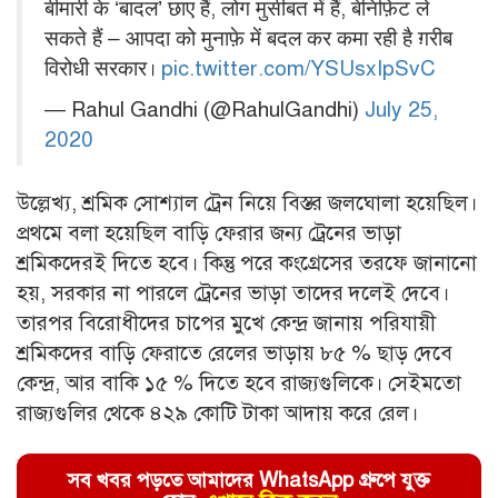
बीमारी के ‘बादल’ छाए हैं, लोग मुसीबत में हैं, बेनिफ़िट ले
सकते हैं – आपदा को मुनाफ़े में बदल कर कमा रही है ग़रीब
विरोधी सरकार।
pic.twitter.com/YSUsxIpSvC
— Rahul Gandhi (@RahulGandhi)
July 25,
2020
উল্লেখ্য, শ্রমিক সোশ্যাল ট্রেন নিয়ে বিস্তর জলঘোলা হয়েছিল।
প্রথমে বলা হয়েছিল বাড়ি ফেরার জন্য ট্রেনের ভাড়া
শ্রমিকদেরই দিতে হবে। কিন্তু পরে কংগ্রেসের তরফে জানানো
হয়, সরকার না পারলে ট্রেনের ভাড়া তাদের দলেই দেবে।
তারপর বিরোধীদের চাপের মুখে কেন্দ্র জানায় পরিযায়ী
শ্রমিকদের বাড়ি ফেরাতে রেলের ভাড়ায় ৮৫ % ছাড় দেবে
কেন্দ্র, আর বাকি ১৫ % দিতে হবে রাজ্যগুলিকে। সেইমতো
রাজ্যগুলির থেকে ৪২৯ কোটি টাকা আদায় করে রেল।
সব খবর পড়তে আমাদের WhatsApp গ্রুপে যুক্ত