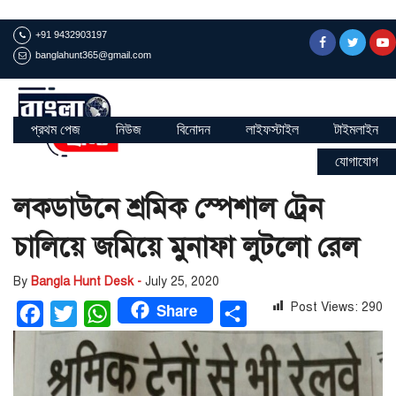
+91 9432903197
banglahunt365@gmail.com
প্রথম পেজ
নিউজ
বিনোদন
লাইফস্টাইল
টাইমলাইন
যোগাযোগ
লকডাউনে শ্রমিক স্পেশাল ট্রেন
চালিয়ে জমিয়ে মুনাফা লুটলো রেল
By
Bangla Hunt Desk -
July 25, 2020
Share
Post Views:
290
Facebook
Twitter
WhatsApp
Share