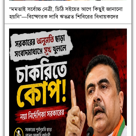
“মমতাই সর্বোচ্চ নেত্রী, চিঠি সইয়ের আগে কিছুই জানানো
হয়নি”—বিস্ফোরক দাবি ঋতব্রত শিবিরের বিধায়কদের