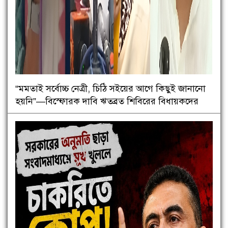
“মমতাই সর্বোচ্চ নেত্রী, চিঠি সইয়ের আগে কিছুই জানানো
হয়নি”—বিস্ফোরক দাবি ঋতব্রত শিবিরের বিধায়কদের