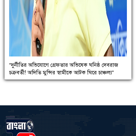
“দুর্নীতির অভিযোগে গ্রেফতার অভিষেক ঘনিষ্ঠ দেবরাজ
চক্রবর্তী! অদিতি মুন্সির স্বামীকে আটক ঘিরে চাঞ্চল্য”