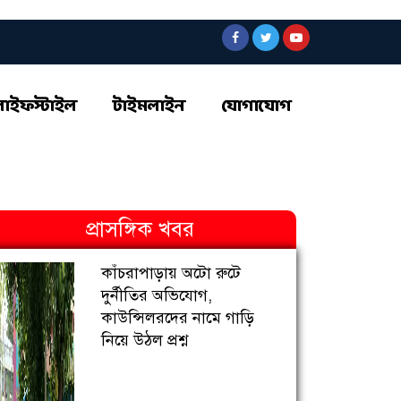
লাইফস্টাইল
টাইমলাইন
যোগাযোগ
প্রাসঙ্গিক খবর
কাঁচরাপাড়ায় অটো রুটে
দুর্নীতির অভিযোগ,
কাউন্সিলরদের নামে গাড়ি
নিয়ে উঠল প্রশ্ন