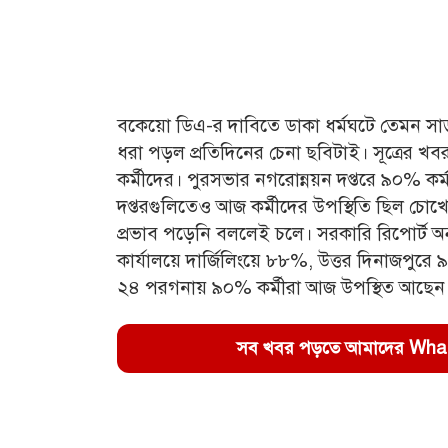
বকেয়াে ডিএ-র দাবিতে ডাকা ধর্মঘটে তেমন সাড়া 
ধরা পড়ল প্রতিদিনের চেনা ছবিটাই। সূত্রের খব
কর্মীদের। পুরসভার নগরোন্নয়ন দপ্তরে ৯০% ক
দপ্তরগুলিতেও আজ কর্মীদের উপস্থিতি ছিল চো
প্রভাব পড়েনি বললেই চলে। সরকারি রিপোর্ট অনু
কার্যালয়ে দার্জিলিংয়ে ৮৮%, উত্তর দিনাজপু
২৪ পরগনায় ৯০% কর্মীরা আজ উপস্থিত আছেন
সব খবর পড়তে আমাদের WhatsA