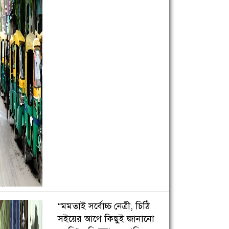
“মমতাই সর্বোচ্চ নেত্রী, চিঠি
সইয়ের আগে কিছুই জানানো