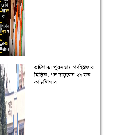
ভাটপাড়া পুরসভায় গণইস্তফার
হিড়িক, পদ ছাড়লেন ২৯ জন
কাউন্সিলার