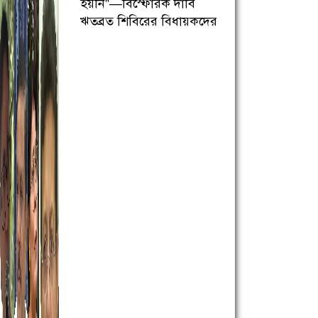
হয়নি”—বিস্ফোরক দাবি
ঋতব্রত শিবিরের বিধায়কদের