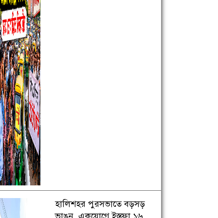
হালিশহর পুরসভাতে বড়সড়
ভাঙন, একযোগে ইস্তফা ১৬