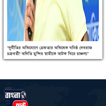
“দুর্নীতির অভিযোগে গ্রেফতার অভিষেক ঘনিষ্ঠ দেবরাজ
চক্রবর্তী! অদিতি মুন্সির স্বামীকে আটক ঘিরে চাঞ্চল্য”