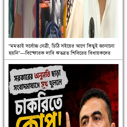
“মমতাই সর্বোচ্চ নেত্রী, চিঠি সইয়ের আগে কিছুই জানানো
হয়নি”—বিস্ফোরক দাবি ঋতব্রত শিবিরের বিধায়কদের