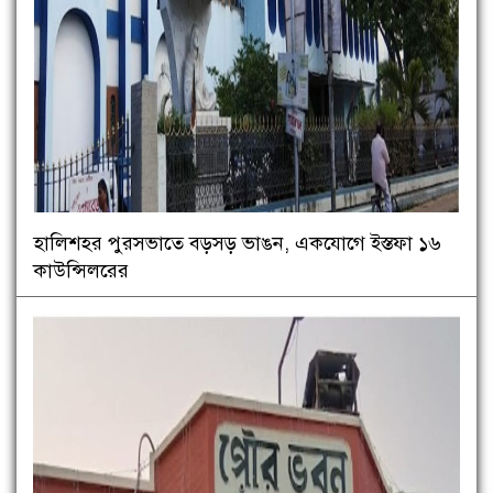
হালিশহর পুরসভাতে বড়সড় ভাঙন, একযোগে ইস্তফা ১৬
কাউন্সিলরের