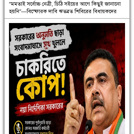
“মমতাই সর্বোচ্চ নেত্রী, চিঠি সইয়ের আগে কিছুই জানানো
হয়নি”—বিস্ফোরক দাবি ঋতব্রত শিবিরের বিধায়কদের