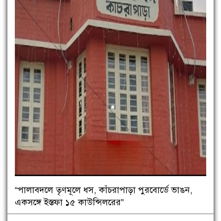
“পালাবদলে তৃণমূলে ধস, কাঁচরাপাড়া পুরবোর্ডে ভাঙন,
একসঙ্গে ইস্তফা ১৫ কাউন্সিলরের”