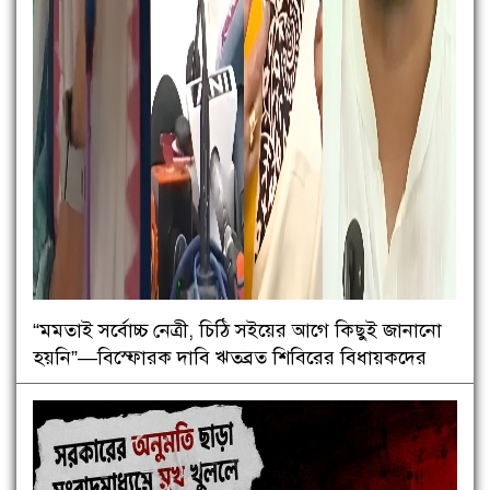
“মমতাই সর্বোচ্চ নেত্রী, চিঠি সইয়ের আগে কিছুই জানানো
হয়নি”—বিস্ফোরক দাবি ঋতব্রত শিবিরের বিধায়কদের