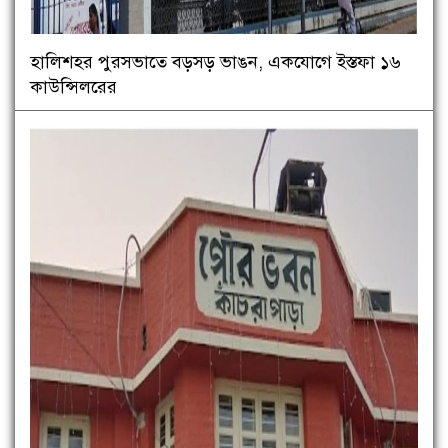
হালিশহর পুরসভাতে বড়সড় ভাঙন, একযোগে ইস্তফা ১৬
কাউন্সিলরের