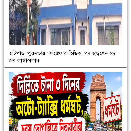
ভাটপাড়া পুরসভায় গণইস্তফার হিড়িক, পদ ছাড়লেন ২৯
জন কাউন্সিলার