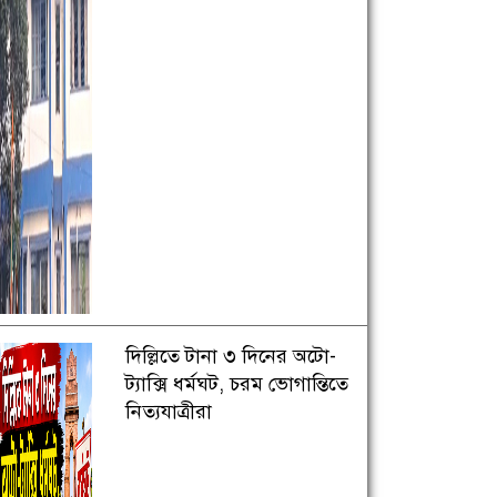
দিল্লিতে টানা ৩ দিনের অটো-
ট্যাক্সি ধর্মঘট, চরম ভোগান্তিতে
নিত্যযাত্রীরা