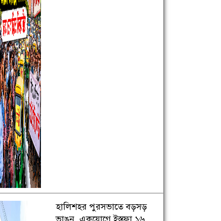
হালিশহর পুরসভাতে বড়সড়
ভাঙন, একযোগে ইস্তফা ১৬