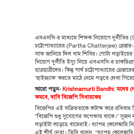
এসএসসি-র মাধ‌্যমে শিক্ষক নিয়োগে দুর্নীতির (SS
চট্টোপাধ‌্যায়ের (Partha Chatterjee) গ্রেপ্
সাফ জানিয়ে দিল বাম শিবির। গোটা লড়াইয়ের কৃত
নিয়োগ দুর্নীতি ইস্যু নিয়ে এসএসসি-র চাকরিপ্
ছাত্রছাত্রীদের। কিন্তু পার্থ চট্টোপাধ‌্যায়ের গ
‘হাইজ্যাক’ করতে মাঠে নেমে পড়তে দেখা গিয়ে
আরো পড়ুন-
Krishnamurti Bandhi: মদের নে
কমবে, দাবি বিজেপি বিধায়কের
বিজেপির এই সক্রিয়তাকে কটাক্ষ করে রবিবার সি
“বিজেপি শুধু সুযোগের অপেক্ষায় থাকে।” সুজন
লড়াইটা লড়েছে বামেরাই। ব্যাপম কেলেঙ্কারি 
এই শীর্ষ নেতা। তিনি বলেন, “ব্যাপম কেলেঙ্কা