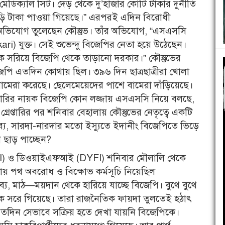
ডিক্যাল সিট। দেড় থেকে দু’হাজার কোটি টাকার দুর্নীতি
াড়ি টাকা পাওয়া গিয়েছে।” এরপরই এদিন বিরোধী
ক অভিযোগ তুলেছেন কৌস্তুভ। তাঁর অভিযোগ, “এসএসসি
ari) যুক্ত। সেই শুভেন্দু বিজেপির নেতা হয়ে উঠেছেন।
ে সরিয়ে বিজেপি থেকে তাড়ানো দরকার।” কৌস্তুভের
জেপি এতদিন কোথায় ছিল। ৩৯৬ দিন ছাত্রছাত্রীরা খোলা
েরা করেছে। ছেলেমেয়েদের পাশে বামেরা দাঁড়িয়েছে।
ঙ্কারির নায়ক বিজেপি কোন লজ্জায় এসএসসি নিয়ে বলছে,
য়ের গ্রেপ্তারির পর শনিবার বেহালায় কৌস্তুভের নেতৃত্বে একটি
য, সারদা-নারদার মতো ইস্যুতে ইদানীং বিজেপিতে ভিড়ে
ছাড় পাচ্ছেন?
FI) ও ডিওয়াইএফআই (DYFI) শনিবার মৌলালি থেকে
গায় পথ অবরোধ ও বিক্ষোভ কর্মসূচি নিয়েছিল
 মাঠ—ময়দান থেকে হারিয়ে যাচ্ছে বিজেপি। বুথে বুথে
 সরে গিয়েছে। তারা রাজনৈতিক ফায়দা তুলতেই হঠাৎ
এতদিন সেভাবে সক্রিয় হতে দেখা যায়নি বিজেপিকে।