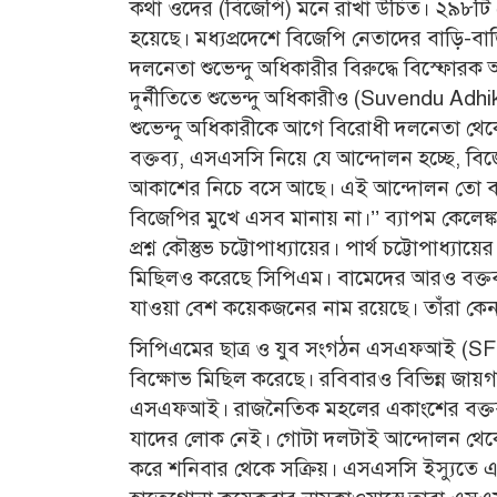
কথা ওদের (বিজেপি) মনে রাখা উচিত। ২৯৮টি মে
হয়েছে। মধ্যপ্রদেশে বিজেপি নেতাদের বাড়ি-ব
দলনেতা শুভেন্দু অধিকারীর বিরুদ্ধে বিস্ফোর
দুর্নীতিতে শুভেন্দু অধিকারীও (Suvendu Adhik
শুভেন্দু অধিকারীকে আগে বিরোধী দলনেতা থেক
বক্তব‌্য, এসএসসি নিয়ে যে আন্দোলন হচ্ছে, বি
আকাশের নিচে বসে আছে। এই আন্দোলন তো বাম
বিজেপির মুখে এসব মানায় না।’’ ব্যাপম কেলে
প্রশ্ন কৌস্তুভ চট্টোপাধ্যায়ের। পার্থ চট্টোপাধ্যা
মিছিলও করেছে সিপিএম। বামেদের আরও বক্তব‌্
যাওয়া বেশ কয়েকজনের নাম রয়েছে। তাঁরা কেন 
সিপিএমের ছাত্র ও যুব সংগঠন এসএফআই (S
বিক্ষোভ মিছিল করেছে। রবিবারও বিভিন্ন জায়
এসএফআই। রাজনৈতিক মহলের একাংশের বক্তব্য,
যাদের লোক নেই। গোটা দলটাই আন্দোলন থেকে
করে শনিবার থেকে সক্রিয়। এসএসসি ইস্যুতে 