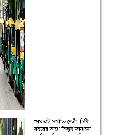
“মমতাই সর্বোচ্চ নেত্রী, চিঠি
সইয়ের আগে কিছুই জানানো