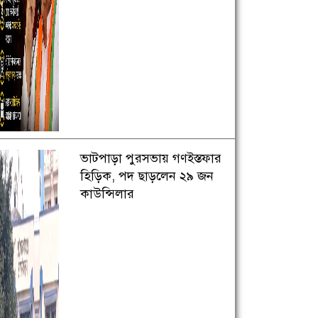
ভাটপাড়া পুরসভায় গণইস্তফার
হিড়িক, পদ ছাড়লেন ২৯ জন
কাউন্সিলার