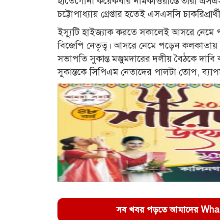
হাতেগোনা কয়েকবার নামকাওয়াস্তে তারা এসএসসি
চট্টোপাধ্যায় গ্রেপ্তার হতেই এসএসসি চাকরিপ্রা
ইস্যুটি হাইজ্যাক করতে সকালেই আসরে নেমে পড়ে
বিজেপি নেতৃত্ব। আসরে নেমে পড়েন কলকাতায় থাকা কেন
সভাপতি সুকান্ত মজুমদারের দলীয় বৈঠকে দাব
সুকান্তকে সিপিএম নেতাদের পালটা তোপ, ব্যাপ
সব খবর পড়তে আমাদের WhatsA