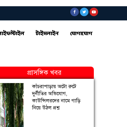
লাইফস্টাইল
টাইমলাইন
যোগাযোগ
প্রাসঙ্গিক খবর
কাঁচরাপাড়ায় অটো রুটে
দুর্নীতির অভিযোগ,
কাউন্সিলরদের নামে গাড়ি
নিয়ে উঠল প্রশ্ন