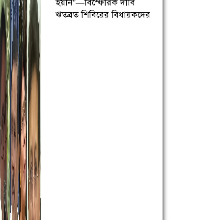
হয়নি”—বিস্ফোরক দাবি
ঋতব্রত শিবিরের বিধায়কদের