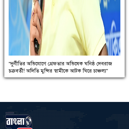
“দুর্নীতির অভিযোগে গ্রেফতার অভিষেক ঘনিষ্ঠ দেবরাজ
চক্রবর্তী! অদিতি মুন্সির স্বামীকে আটক ঘিরে চাঞ্চল্য”