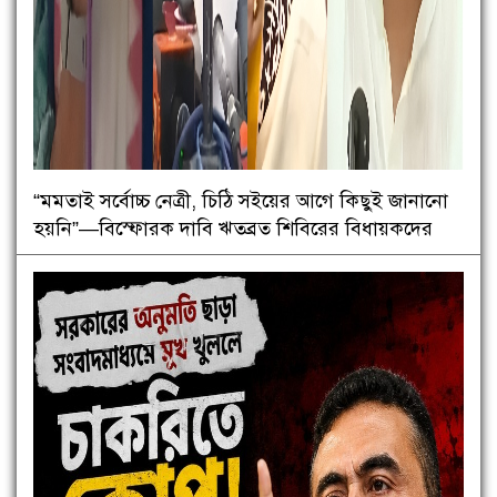
“মমতাই সর্বোচ্চ নেত্রী, চিঠি সইয়ের আগে কিছুই জানানো
হয়নি”—বিস্ফোরক দাবি ঋতব্রত শিবিরের বিধায়কদের