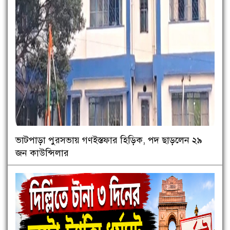
ভাটপাড়া পুরসভায় গণইস্তফার হিড়িক, পদ ছাড়লেন ২৯
জন কাউন্সিলার