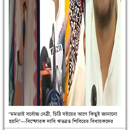
“মমতাই সর্বোচ্চ নেত্রী, চিঠি সইয়ের আগে কিছুই জানানো
হয়নি”—বিস্ফোরক দাবি ঋতব্রত শিবিরের বিধায়কদের