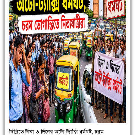
দিল্লিতে টানা ৩ দিনের অটো-ট্যাক্সি ধর্মঘট, চরম