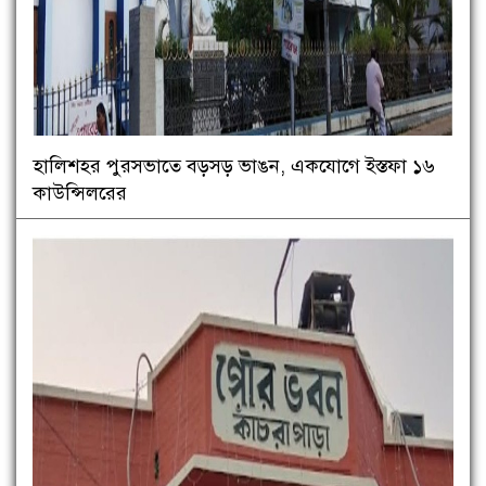
হালিশহর পুরসভাতে বড়সড় ভাঙন, একযোগে ইস্তফা ১৬
কাউন্সিলরের