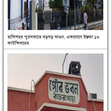
হালিশহর পুরসভাতে বড়সড় ভাঙন, একযোগে ইস্তফা ১৬
কাউন্সিলরের