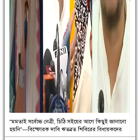
“মমতাই সর্বোচ্চ নেত্রী, চিঠি সইয়ের আগে কিছুই জানানো
হয়নি”—বিস্ফোরক দাবি ঋতব্রত শিবিরের বিধায়কদের