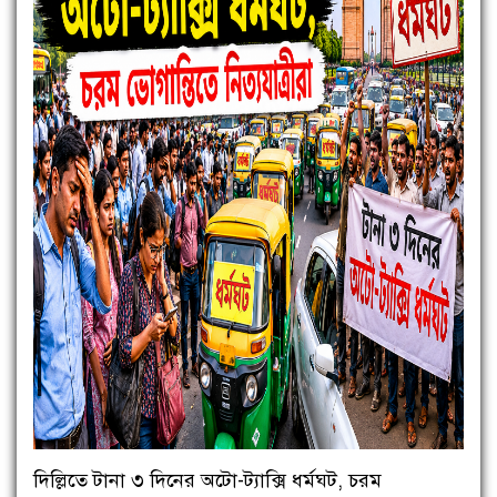
দিল্লিতে টানা ৩ দিনের অটো-ট্যাক্সি ধর্মঘট, চরম