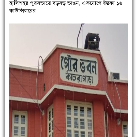
হালিশহর পুরসভাতে বড়সড় ভাঙন, একযোগে ইস্তফা ১৬
কাউন্সিলরের