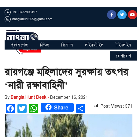
+91 9432903197
banglahunt365@gmail.com
প্রথম পেজ
নিউজ
বিনোদন
লাইফস্টাইল
টাইমলাইন
যোগাযোগ
রায়গঞ্জে মহিলাদের সুরক্ষায় তৎপর
‘নারী রক্ষাবাহিনী’
By
Bangla Hunt Desk -
December 16, 2021
Share
Post Views:
371
Facebook
Twitter
WhatsApp
Share