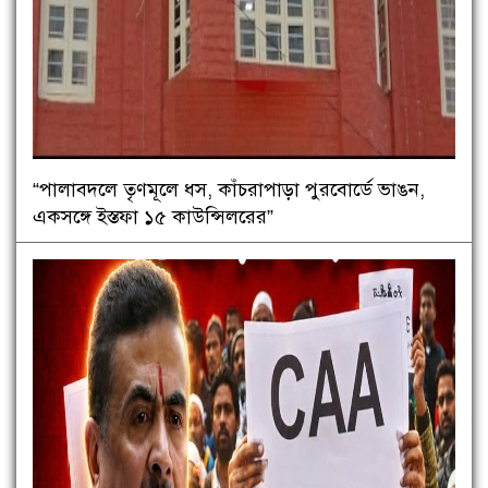
“পালাবদলে তৃণমূলে ধস, কাঁচরাপাড়া পুরবোর্ডে ভাঙন,
একসঙ্গে ইস্তফা ১৫ কাউন্সিলরের”