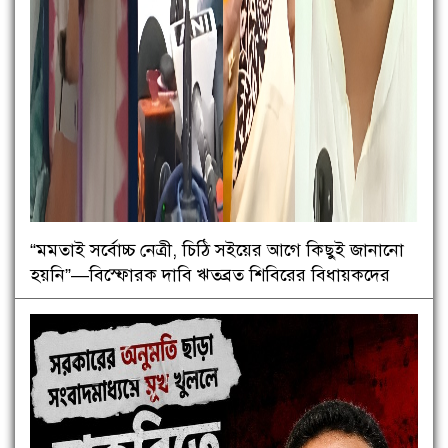
“মমতাই সর্বোচ্চ নেত্রী, চিঠি সইয়ের আগে কিছুই জানানো
হয়নি”—বিস্ফোরক দাবি ঋতব্রত শিবিরের বিধায়কদের