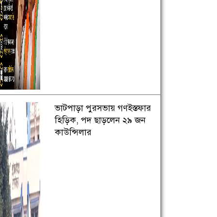
ভাটপাড়া পুরসভায় গণইস্তফার
হিড়িক, পদ ছাড়লেন ২৯ জন
কাউন্সিলার