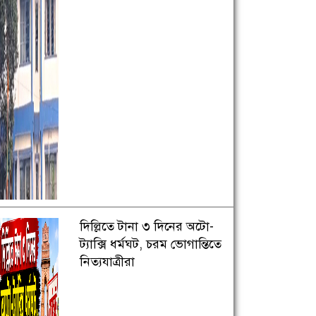
দিল্লিতে টানা ৩ দিনের অটো-
ট্যাক্সি ধর্মঘট, চরম ভোগান্তিতে
নিত্যযাত্রীরা