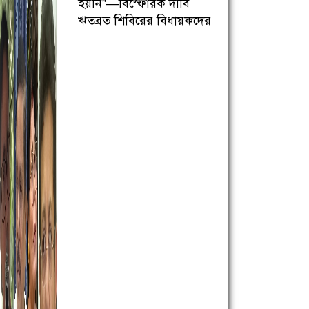
হয়নি”—বিস্ফোরক দাবি
ঋতব্রত শিবিরের বিধায়কদের