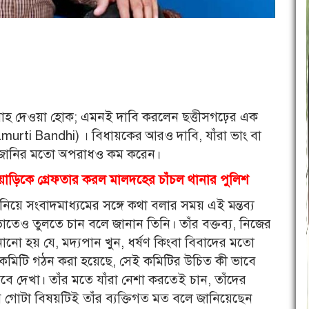
ৎসাহ দেওয়া হোক; এমনই দাবি করলেন ছত্তীসগঢ়ের এক
hnamurti Bandhi) । বিধায়কের আরও দাবি, যাঁরা ভাং বা
রাহাজানির মতো অপরাধও কম করেন।
জুয়াড়িকে গ্রেফতার করল মালদহের চাঁচল থানার পুলিশ
ি নিয়ে সংবাদমাধ্যমের সঙ্গে কথা বলার সময় এই মন্তব্য
াতেও তুলতে চান বলে জানান তিনি। তাঁর বক্তব্য, নিজের
ো হয় যে, মদ্যপান খুন, ধর্ষণ কিংবা বিবাদের মতো
 কমিটি গঠন করা হয়েছে, সেই কমিটির উচিত কী ভাবে
বে দেখা। তাঁর মতে যাঁরা নেশা করতেই চান, তাঁদের
 গোটা বিষয়টিই তাঁর ব্যক্তিগত মত বলে জানিয়েছেন