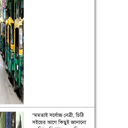
“মমতাই সর্বোচ্চ নেত্রী, চিঠি
সইয়ের আগে কিছুই জানানো