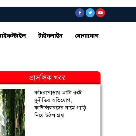
লাইফস্টাইল
টাইমলাইন
যোগাযোগ
প্রাসঙ্গিক খবর
কাঁচরাপাড়ায় অটো রুটে
দুর্নীতির অভিযোগ,
কাউন্সিলরদের নামে গাড়ি
নিয়ে উঠল প্রশ্ন