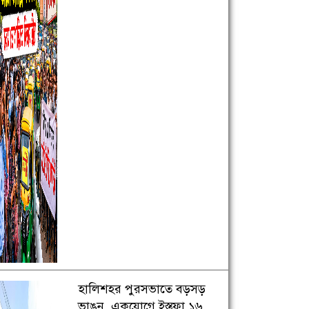
হালিশহর পুরসভাতে বড়সড়
ভাঙন, একযোগে ইস্তফা ১৬