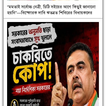
“মমতাই সর্বোচ্চ নেত্রী, চিঠি সইয়ের আগে কিছুই জানানো
হয়নি”—বিস্ফোরক দাবি ঋতব্রত শিবিরের বিধায়কদের