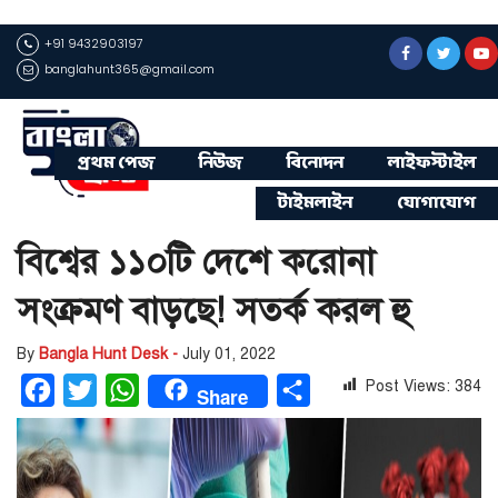
+91 9432903197
banglahunt365@gmail.com
প্রথম পেজ
নিউজ
বিনোদন
লাইফস্টাইল
টাইমলাইন
যোগাযোগ
বিশ্বের ১১০টি দেশে করোনা
সংক্রমণ বাড়ছে! সতর্ক করল হু
By
Bangla Hunt Desk -
July 01, 2022
Post Views:
384
Facebook
Twitter
WhatsApp
Share
Share