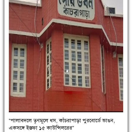
“পালাবদলে তৃণমূলে ধস, কাঁচরাপাড়া পুরবোর্ডে ভাঙন,
একসঙ্গে ইস্তফা ১৫ কাউন্সিলরের”