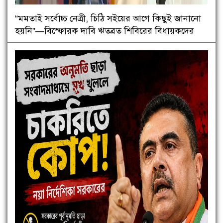
“মমতাই সর্বোচ্চ নেত্রী, চিঠি সইয়ের আগে কিছুই জানানো
হয়নি”—বিস্ফোরক দাবি ঋতব্রত শিবিরের বিধায়কদের