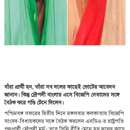
যাঁরা প্রার্থী হন, তাঁরা সব দলের কাছেই ভোটের আবেদন
জানান। কিন্তু দ্রৌপদী বাংলায় এসে বিজেপি নেতাদের সঙ্গে
বৈঠক করে গণ্ডি টেনে দিলেন।
পশ্চিমবঙ্গ সফরের দ্বিতীয় দিনে মঙ্গলবার কলকাতায় বিজেপি
সাংসদ-বিধায়কদের সঙ্গে বৈঠক করলেন এনডিএ-র রাষ্ট্রপতি
পদপ্রার্থী দ্রৌপদী মুর্মু। তবে তিনি রীতি মেনে সব দলের কাছে