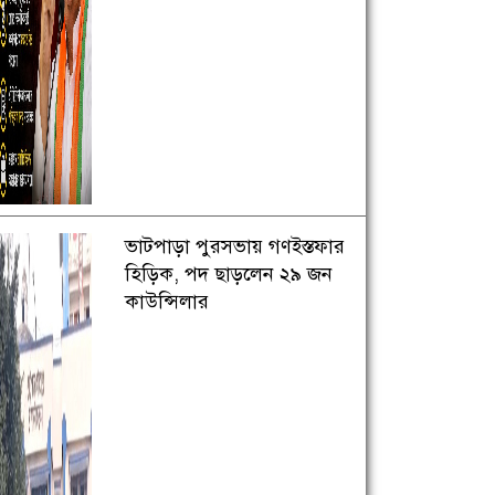
ভাটপাড়া পুরসভায় গণইস্তফার
হিড়িক, পদ ছাড়লেন ২৯ জন
কাউন্সিলার