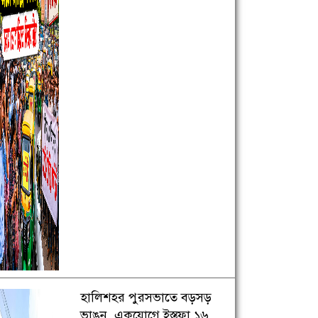
হালিশহর পুরসভাতে বড়সড়
ভাঙন, একযোগে ইস্তফা ১৬