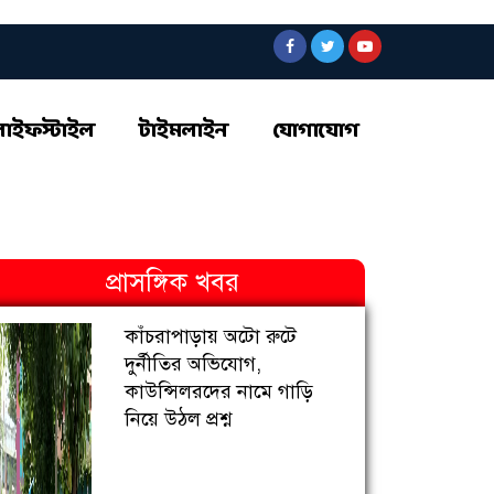
লাইফস্টাইল
টাইমলাইন
যোগাযোগ
প্রাসঙ্গিক খবর
কাঁচরাপাড়ায় অটো রুটে
দুর্নীতির অভিযোগ,
কাউন্সিলরদের নামে গাড়ি
নিয়ে উঠল প্রশ্ন