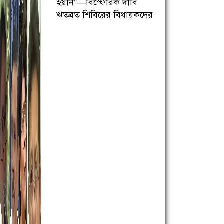
হয়নি”—বিস্ফোরক দাবি
ঋতব্রত শিবিরের বিধায়কদের