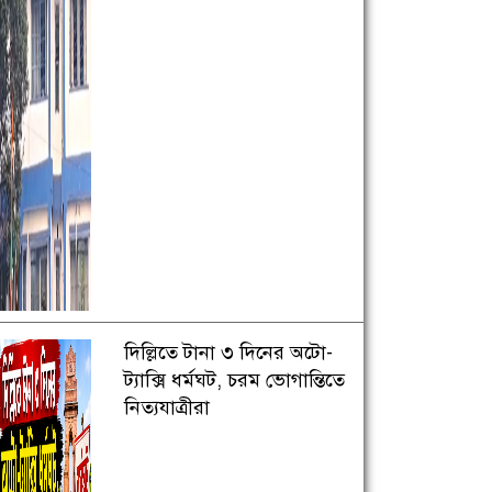
দিল্লিতে টানা ৩ দিনের অটো-
ট্যাক্সি ধর্মঘট, চরম ভোগান্তিতে
নিত্যযাত্রীরা