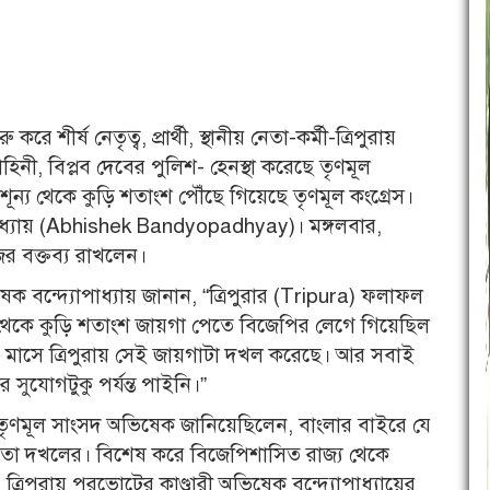
শীর্ষ নেতৃত্ব, প্রার্থী, স্থানীয় নেতা-কর্মী-ত্রিপুরায়
াহিনী, বিপ্লব দেবের পুলিশ- হেনস্থা করেছে তৃণমূল
ন্য থেকে কুড়ি শতাংশ পৌঁছে গিয়েছে তৃণমূল কংগ্রেস।
পাধ্যায় (Abhishek Bandyopadhyay)। মঙ্গলবার,
ের বক্তব্য রাখলেন।
ষেক বন্দ্যোপাধ্যায় জানান, “ত্রিপুরার (Tripura) ফলাফল
েকে কুড়ি শতাংশ জায়গা পেতে বিজেপির লেগে গিয়েছিল
িন মাসে ত্রিপুরায় সেই জায়গাটা দখল করেছে। আর সবাই
রার সুযোগটুকু পর্যন্ত পাইনি।”
েই তৃণমূল সাংসদ অভিষেক জানিয়েছিলেন, বাংলার বাইরে যে
্ষমতা দখলের। বিশেষ করে বিজেপিশাসিত রাজ্য থেকে
রিপুরায় পুরভোটের কাণ্ডারী অভিষেক বন্দ্যোপাধ্যায়ের