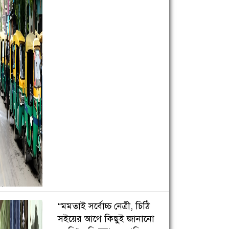
“মমতাই সর্বোচ্চ নেত্রী, চিঠি
সইয়ের আগে কিছুই জানানো