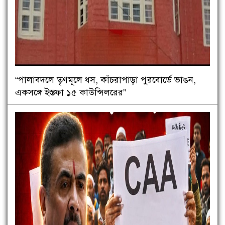
“পালাবদলে তৃণমূলে ধস, কাঁচরাপাড়া পুরবোর্ডে ভাঙন,
একসঙ্গে ইস্তফা ১৫ কাউন্সিলরের”