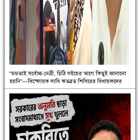
“মমতাই সর্বোচ্চ নেত্রী, চিঠি সইয়ের আগে কিছুই জানানো
হয়নি”—বিস্ফোরক দাবি ঋতব্রত শিবিরের বিধায়কদের