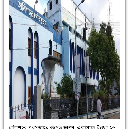
হালিশহর পুরসভাতে বড়সড় ভাঙন, একযোগে ইস্তফা ১৬