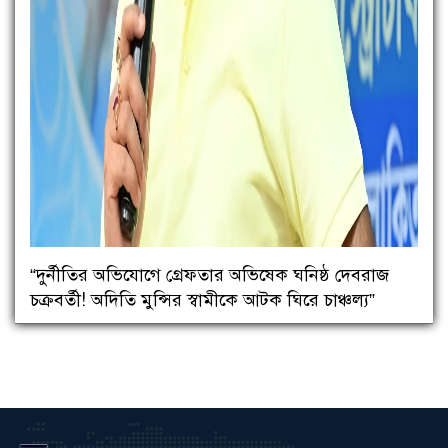
“দুর্নীতির অভিযোগে গ্রেফতার অভিষেক ঘনিষ্ঠ দেবরাজ
চক্রবর্তী! অদিতি মুন্সির স্বামীকে আটক ঘিরে চাঞ্চল্য”