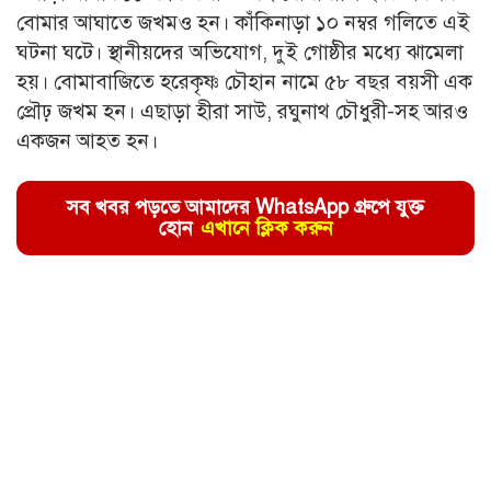
বোমার আঘাতে জখমও হন। কাঁকিনাড়া ১০ নম্বর গলিতে এই
ঘটনা ঘটে। স্থানীয়দের অভিযোগ, দুই গোষ্ঠীর মধ্যে ঝামেলা
হয়। বোমাবাজিতে হরেকৃষ্ণ চৌহান নামে ৫৮ বছর বয়সী এক
প্রৌঢ় জখম হন। এছাড়া হীরা সাউ, রঘুনাথ চৌধুরী-সহ আরও
একজন আহত হন।
সব খবর পড়তে আমাদের WhatsApp গ্রুপে যুক্ত
হোন
এখানে ক্লিক করুন