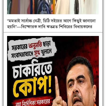
“মমতাই সর্বোচ্চ নেত্রী, চিঠি সইয়ের আগে কিছুই জানানো
হয়নি”—বিস্ফোরক দাবি ঋতব্রত শিবিরের বিধায়কদের