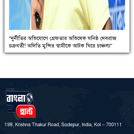
“দুর্নীতির অভিযোগে গ্রেফতার অভিষেক ঘনিষ্ঠ দেবরাজ
চক্রবর্তী! অদিতি মুন্সির স্বামীকে আটক ঘিরে চাঞ্চল্য”
198, Krishna Thakur Road, Sodepur, India, Kol – 700111