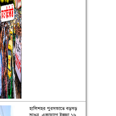
হালিশহর পুরসভাতে বড়সড়
ভাঙন, একযোগে ইস্তফা ১৬