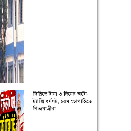
দিল্লিতে টানা ৩ দিনের অটো-
ট্যাক্সি ধর্মঘট, চরম ভোগান্তিতে
নিত্যযাত্রীরা