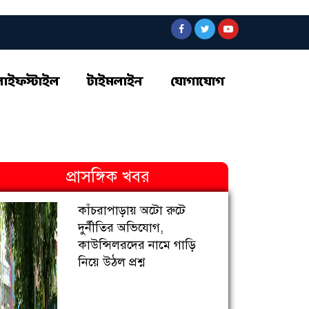
লাইফস্টাইল
টাইমলাইন
যোগাযোগ
প্রাসঙ্গিক খবর
কাঁচরাপাড়ায় অটো রুটে
দুর্নীতির অভিযোগ,
কাউন্সিলরদের নামে গাড়ি
নিয়ে উঠল প্রশ্ন