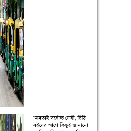
“মমতাই সর্বোচ্চ নেত্রী, চিঠি
সইয়ের আগে কিছুই জানানো