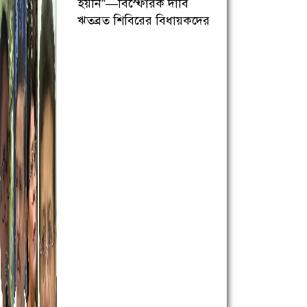
হয়নি”—বিস্ফোরক দাবি
ঋতব্রত শিবিরের বিধায়কদের