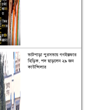
ভাটপাড়া পুরসভায় গণইস্তফার
হিড়িক, পদ ছাড়লেন ২৯ জন
কাউন্সিলার