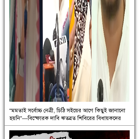
“মমতাই সর্বোচ্চ নেত্রী, চিঠি সইয়ের আগে কিছুই জানানো
হয়নি”—বিস্ফোরক দাবি ঋতব্রত শিবিরের বিধায়কদের