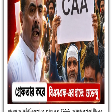
রাজ্যে আনুষ্ঠানিকভাবে লাগু হল CAA, অনুপ্রবেশকারীদের