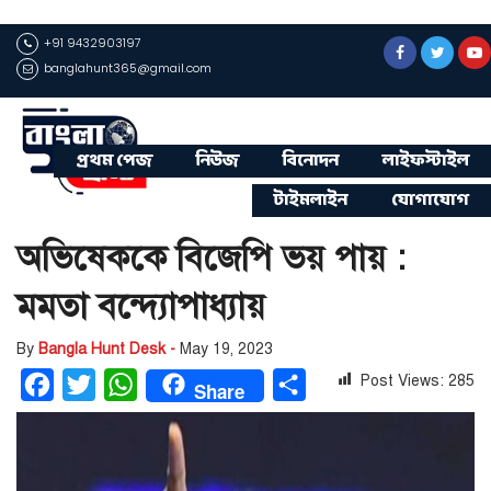
+91 9432903197
banglahunt365@gmail.com
প্রথম পেজ
নিউজ
বিনোদন
লাইফস্টাইল
টাইমলাইন
যোগাযোগ
অভিষেককে বিজেপি ভয় পায় :
মমতা বন্দ্যোপাধ্যায়
By
Bangla Hunt Desk -
May 19, 2023
Post Views:
285
Facebook
Twitter
WhatsApp
Share
Share