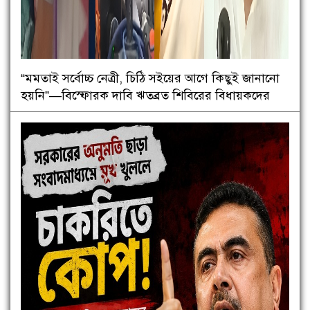
“মমতাই সর্বোচ্চ নেত্রী, চিঠি সইয়ের আগে কিছুই জানানো
হয়নি”—বিস্ফোরক দাবি ঋতব্রত শিবিরের বিধায়কদের