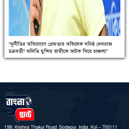
“দুর্নীতির অভিযোগে গ্রেফতার অভিষেক ঘনিষ্ঠ দেবরাজ
চক্রবর্তী! অদিতি মুন্সির স্বামীকে আটক ঘিরে চাঞ্চল্য”
198, Krishna Thakur Road, Sodepur, India, Kol – 700111