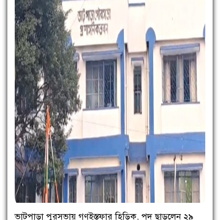
ভাটপাড়া পুরসভায় গণইস্তফার হিড়িক, পদ ছাড়লেন ২৯