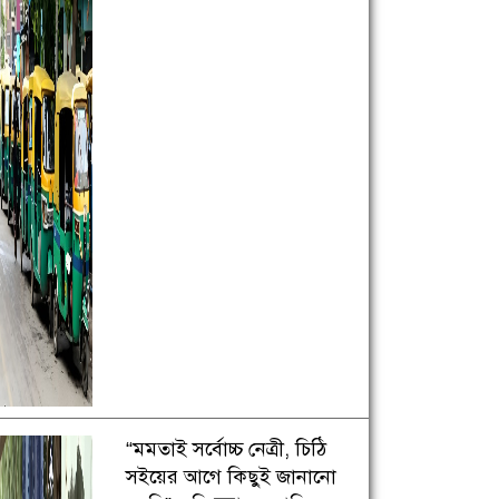
“মমতাই সর্বোচ্চ নেত্রী, চিঠি
সইয়ের আগে কিছুই জানানো