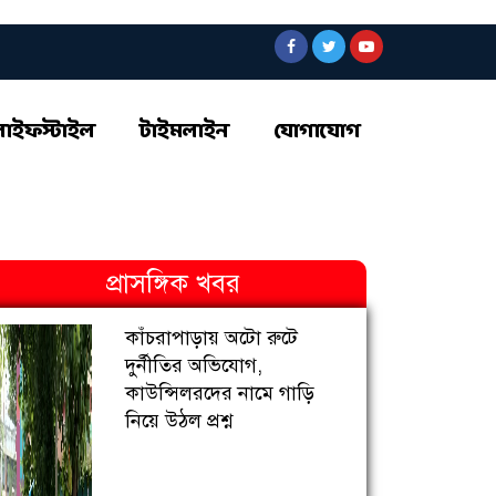
লাইফস্টাইল
টাইমলাইন
যোগাযোগ
প্রাসঙ্গিক খবর
কাঁচরাপাড়ায় অটো রুটে
দুর্নীতির অভিযোগ,
কাউন্সিলরদের নামে গাড়ি
নিয়ে উঠল প্রশ্ন