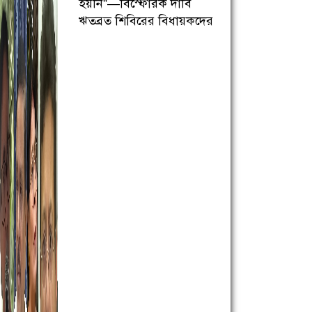
হয়নি”—বিস্ফোরক দাবি
ঋতব্রত শিবিরের বিধায়কদের