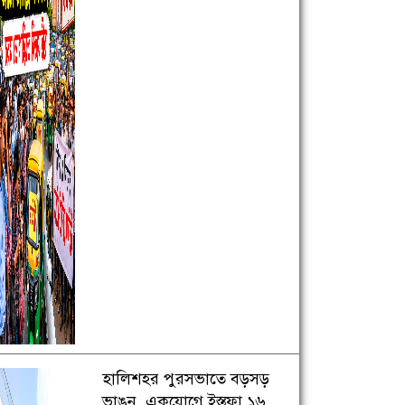
হালিশহর পুরসভাতে বড়সড়
ভাঙন, একযোগে ইস্তফা ১৬