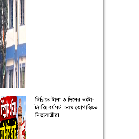
দিল্লিতে টানা ৩ দিনের অটো-
ট্যাক্সি ধর্মঘট, চরম ভোগান্তিতে
নিত্যযাত্রীরা