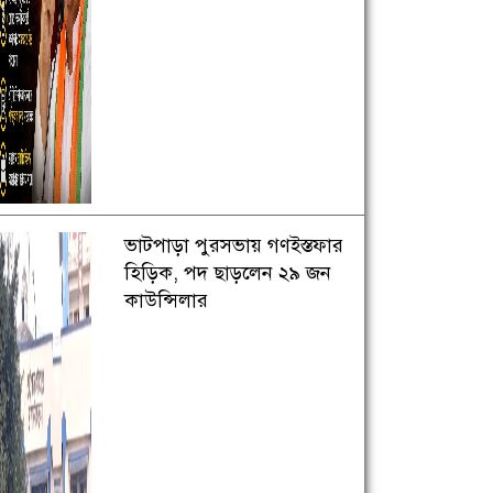
ভাটপাড়া পুরসভায় গণইস্তফার
হিড়িক, পদ ছাড়লেন ২৯ জন
কাউন্সিলার