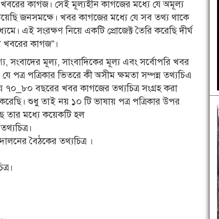
ই খবরের কাগজ। সেই মূল‍্যহীন কাগজের মধ্যে যে অমূল্য
চেয়েছি জনসমক্ষে। খবর কাগজের মধ্যে যে সব তথ‍্য থাকে
ধ্যমে। এই সংরক্ষণ নিয়ে একটি প্রোজেক্ট তৈরি করেছি দীর্ঘ
ভরা খবরের কাগজ”।
য, সংবাদের মূল‍্য, সাংবাদিকের মূল‍্য এবং সর্বোপরি খবর
 পত্র পত্রিকার ভিতরে কী অসীম ক্ষমতা সম্পন্ন তথ‍্যচিএ
রায় ৭০_৮০ বছরের খবর কাগজের তথ‍্যচিত্র সংগ্রহ করা
করেছি। শুধু তাই নয় ১০ টি ভাষায় পত্র পত্রিকার উপর
েছে তার মধ‍্যে কয়েকটি হল
‍্যচিত্র।
লনের বৈঠকের তথ‍্যচিত্র ।
ত্র।
।