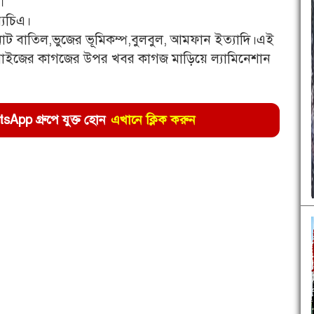
।
‍্যচিএ।
োট বাতিল,ভুজের ভূমিকম্প,বুলবুল, আমফান ইত‍্যাদি।এই
 সাইজের কাগজের উপর খবর কাগজ মাড়িয়ে ল‍্যামিনেশান
pp গ্রুপে যুক্ত হোন
এখানে ক্লিক করুন