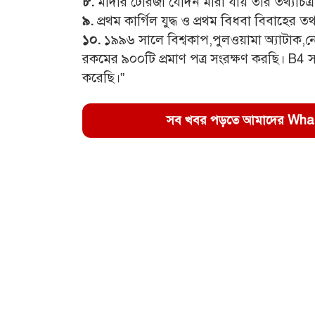
৮.
মাদার টেরিজা যেদিন মারা যায় তার তথ‍্যচিত্র
৯.
প্রথম কার্গিল যুদ্ধ ও প্রথম বিধবা বিবাহের তথ
১০.
১৯৯৬ সালে বিশ্বকাপ,পুলওয়ামা অ‍্যাটাক,ন
রকমের ৯০০টি প্রমাণ পত্র সংরক্ষণ করছি। B4
করেছি।”
সব খবর পড়তে আমাদের WhatsA