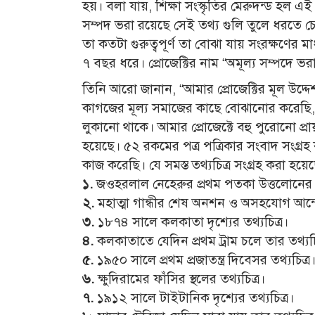
হয়। বলা যায়, শিক্ষা সংস্কৃতির মেরুদন্ড হল এ
সম্পদ ভরা রয়েছে সেই তথ‍্য গুলি তুলে ধরতে 
তা কতটা গুরুত্বপূর্ণ তা বোঝা যায় সংরক্ষণের মা
৭ বছর ধরে। প্রোজেক্টির নাম “অমূল‍্য সম্পদে 
তিনি আরো জানান, “আমার প্রোজেক্টির মূল উদ্দেশ্
কাগজের মূল‍্য সমাজের কাছে বোঝানোর করেছি, যে
লুকানো থাকে। আমার প্রোজেক্টে বহু পুরোনো প্
হয়েছে। ৫২ রকমের পত্র পত্রিকার সংবাদ সংগ্রহ 
কাজ করেছি। যে সমস্ত তথ‍্যচিত্র সংগ্রহ করা হয়
১.
জওহরলাল নেহেরুর প্রথম পতকা উত্তলোনের তথ
২.
মহাত্মা গান্ধীর শেষ অনশন ও অসহযোগ আন্দো
৩.
১৮৭৪ সালে কলকাতা দৃশ‍্যের তথ‍্যচিত্র।
৪.
কলকাতাতে যেদিন প্রথম ট্রাম চলে তার তথ‍্যচি
৫.
১৯৫০ সালে প্রথম প্রজাতন্ত্র দিবেসর তথ‍্যচিত্র
৬.
ক্ষুদিরামের ফাঁসির স্থলের তথ‍্যচিত্র।
৭.
১৯১২ সালে টাইটানিক দৃশ‍্যের তথ‍্যচিত্র।