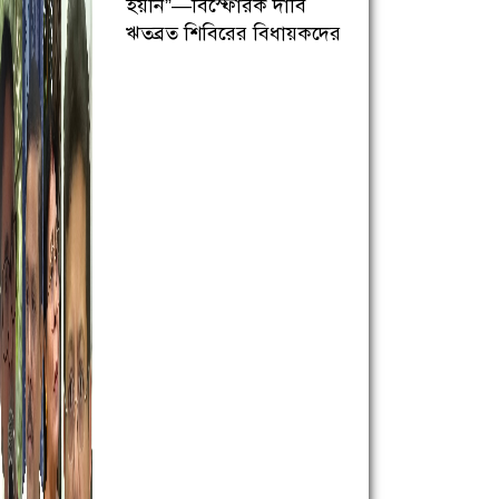
হয়নি”—বিস্ফোরক দাবি
ঋতব্রত শিবিরের বিধায়কদের