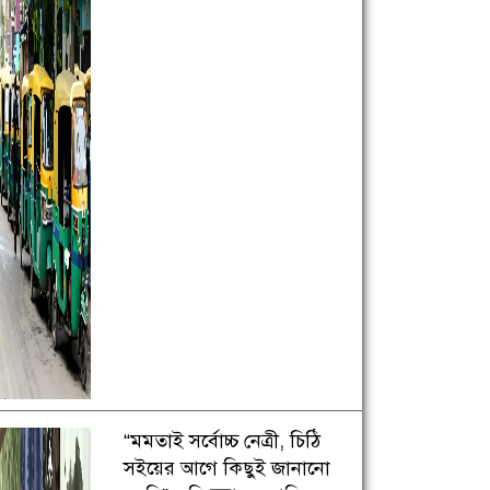
“মমতাই সর্বোচ্চ নেত্রী, চিঠি
সইয়ের আগে কিছুই জানানো