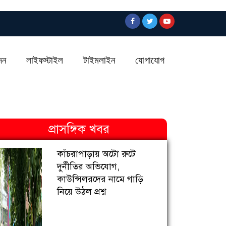
দন
লাইফস্টাইল
টাইমলাইন
যোগাযোগ
প্রাসঙ্গিক খবর
কাঁচরাপাড়ায় অটো রুটে
দুর্নীতির অভিযোগ,
কাউন্সিলরদের নামে গাড়ি
নিয়ে উঠল প্রশ্ন