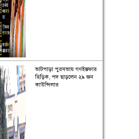
ভাটপাড়া পুরসভায় গণইস্তফার
হিড়িক, পদ ছাড়লেন ২৯ জন
কাউন্সিলার