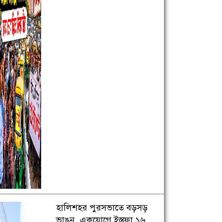
হালিশহর পুরসভাতে বড়সড়
ভাঙন, একযোগে ইস্তফা ১৬