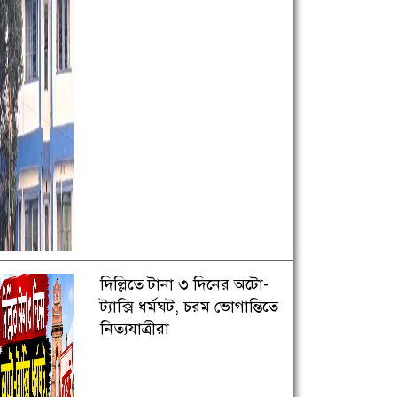
দিল্লিতে টানা ৩ দিনের অটো-
ট্যাক্সি ধর্মঘট, চরম ভোগান্তিতে
নিত্যযাত্রীরা