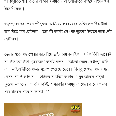
পাড়াপ্রতিবেশী। তাঁদের আর্থিক সহায়তায় আইআইটিতে কাউন্সেলিংয়ের খরচ
উঠে গিয়েছে।
খড়্গপুরের ক্যাম্পাসে পৌঁছলেও ৯ ডিসেম্বরের মধ্যে ভর্তির লক্ষাধিক টাকা
জমা দিতে হবে ছোটনকে। তবে কী ভাবেই সে খরচ জুটবে? উত্তর জানা নেই
ছোটনের।
ছেলের মতো পড়াশোনার খরচ নিয়ে দুশ্চিন্তায় কানাইও। যদিও তিনি জানেনই
না, ঠিক কত টাকা প্রয়োজন! কানাই বলেন, ‘‘আমরা তেমন লেখাপড়া জানি
না। আইআইটিতে পড়ার সুযোগ পেয়েছে ছেলে। কিন্তু সেখানে পড়ার খরচ
কেমন, তা-ই জানি না। ছোটনের মা ববিতা জানান, ‘‘নুন আনতে পান্তা
ফুরোয় আমাদের।’’ তাঁর আর্জি, ‘‘সরকারি সাহায্য না পেলে ছেলের পড়ার
খরচ চালাতে পারব না আমরা।’’