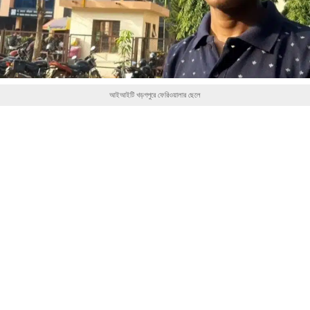
আইআইটি খড়গপুরে ফেরিওয়ালার ছেলে