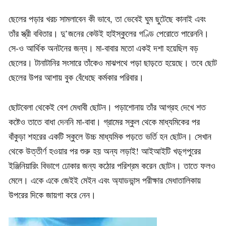
ছেলের পড়ার খরচ সামলাবেন কী ভাবে, তা ভেবেই ঘুম ছুটেছে কানাই এবং
তাঁর স্ত্রী ববিতার। দু’জনের কেউই হাইস্কুলের গণ্ডি পেরোতে পারেননি।
সে-ও আর্থিক অনটনের জন্য। মা-বাবার মতো একই দশা হয়েছিল বড়
ছেলের। টানাটানির সংসারে তাঁকেও মাঝপথে পড়া ছাড়তে হয়েছে। তবে ছোট
ছেলের উপর আশায় বুক বেঁধেছে কর্মকার পরিবার।
ছোটবেলা থেকেই বেশ মেধাবী ছোটন। পড়াশোনায় তাঁর আগ্রহ দেখে শত
কষ্টেও তাতে বাধা দেননি মা-বাবা। গ্রামের স্কুল থেকে মাধ্যমিকের পর
বাঁকুড়া শহরের একটি স্কুলে উচ্চ মাধ্যমিক পড়তে ভর্তি হন ছোটন। সেখান
থেকে উত্তীর্ণ হওয়ার পর শুরু হয় অন্য লড়াই! আইআইটি খড়্গপুরের
ইঞ্জিনিয়ারিং বিভাগে ঢোকার জন্য কঠোর পরিশ্রম করেন ছোটন। তাতে ফলও
মেলে। একে একে জেইই মেইন এবং অ্যাডভান্স পরীক্ষার মেধাতালিকায়
উপরের দিকে জায়গা করে নেন।