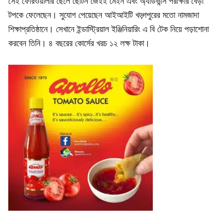
সেই ফেরিওয়ালার ছেলে ছোটন জেইই মেইন এবং অ্যাডভান্স পরীক্ষার বেড়া
টপকে ফেলেছেন। সুযোগ পেয়েছেন আইআইটি খড়্গপুরের মতো নামজাদা
শিক্ষাপ্রতিষ্ঠানে। সেখানে ইন্ডাস্ট্রিয়াল ইঞ্জিনিয়ারিং এ বি টেক নিয়ে পড়াশোনা
করবেন তিনি। ৪ বছরের কোর্সের খরচ ১২ লক্ষ টাকা।