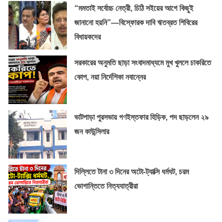
“মমতাই সর্বোচ্চ নেত্রী, চিঠি সইয়ের আগে কিছুই
জানানো হয়নি”—বিস্ফোরক দাবি ঋতব্রত শিবিরের
বিধায়কদের
সরকারের অনুমতি ছাড়া সংবাদমাধ্যমে মুখ খুললে চাকরিতে
কোপ, নয়া নির্দেশিকা নবান্নের
ভাটপাড়া পুরসভায় গণইস্তফার হিড়িক, পদ ছাড়লেন ২৯
জন কাউন্সিলার
দিল্লিতে টানা ৩ দিনের অটো-ট্যাক্সি ধর্মঘট, চরম
ভোগান্তিতে নিত্যযাত্রীরা