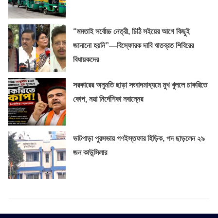
“মমতাই সর্বোচ্চ নেত্রী, চিঠি সইয়ের আগে কিছুই
জানানো হয়নি”—বিস্ফোরক দাবি ঋতব্রত শিবিরের
বিধায়কদের
সরকারের অনুমতি ছাড়া সংবাদমাধ্যমে মুখ খুললে চাকরিতে
কোপ, নয়া নির্দেশিকা নবান্নের
ভাটপাড়া পুরসভায় গণইস্তফার হিড়িক, পদ ছাড়লেন ২৯
জন কাউন্সিলার